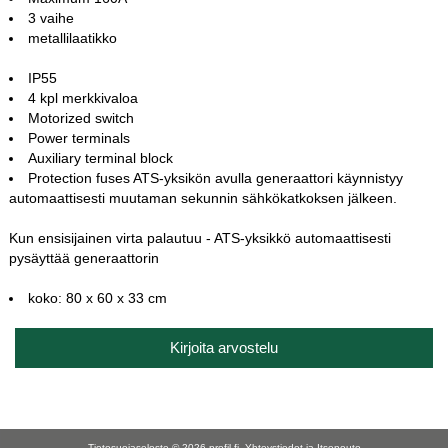
3 vaihe
metallilaatikko
IP55
4 kpl merkkivaloa
Motorized switch
Power terminals
Auxiliary terminal block
Protection fuses ATS-yksikön avulla generaattori käynnistyy
automaattisesti muutaman sekunnin sähkökatkoksen jälkeen.
Kun ensisijainen virta palautuu - ATS-yksikkö automaattisesti
pysäyttää generaattorin
koko: 80 x 60 x 33 cm
Kirjoita arvostelu
Tietosuojaseloste © 2026
profil.fi
.
Yhteystiedot ja Itsenouto