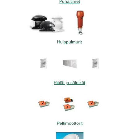
Puhaltimet
Huippuimurit
Ritilät ja säleiköt
Peltimoottorit