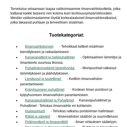
Tervetuloa selaamaan laajaa valikoimaamme ilmanvaihtotuotteita, jotka
kattavat kaikki tarpeesi niin kotona kuin teollisuusympäristöissäkin.
Meidän valikoimastamme löydät korkealaatuiset ilmanvaihtoratkaisut,
jotka takaavat puhtaan ja terveellisen sisäilman.
Tuotekategoriat:
Ilmanvaihtokoneet
- Tehokkaat laitteet sisäilman
kierrätykseen ja raikastamiseen.
Kanavapatterit ja hallipuhaltimet
- Optimaalinen lämmitys ja
ilmankierto suurissa tiloissa.
Puhallinkonvektorit lämmitys/jää
- Monipuoliset ratkaisut
lämmitykseen ja jäähdytykseen.
Liesikuvut ja tuulettimet
- Keittiön ilmanvaihdon
parantamiseen.
Kylpyhuoneen puhaltimet
- Kostean ilman poistoon ja
kylpyhuoneen ilmanvaihdon parantamiseen.
Kanavapuhaltimet ja Puhaltimet
Kanavapuhaltimet ja
Puhaltimet - Tehokas ilmanvaihto eri kohteisiin.
Huippuimurit
- Tehokas ratkaisu poistoilman hallintaan.
Ritilät ja säleiköt
- Ilmanvaihdon säätöön ja suunnitteluun.
Peltimoottorit ja Ilmaventtiilit
- Ilman virtauksen säätelyyn.