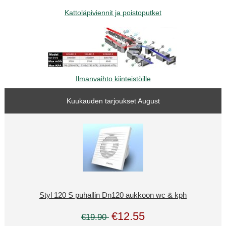
Kattoläpiviennit ja poistoputket
Ilmanvaihto kiinteistöille
Kuukauden tarjoukset August
Styl 120 S puhallin Dn120 aukkoon wc & kph
€12.55
€19.90