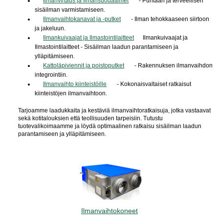
Ilmanvirtaus ja Ilmansuodattimet
- Puhtaan ja terveellisen
sisäilman varmistamiseen.
Ilmanvaihtokanavat ja -putket
- Ilman tehokkaaseen siirtoon
ja jakeluun.
Ilmankuivaajat ja Ilmastointilaitteet
Ilmankuivaajat ja
Ilmastointilaitteet - Sisäilman laadun parantamiseen ja
ylläpitämiseen.
Kattoläpiviennit ja poistoputket
- Rakennuksen ilmanvaihdon
integrointiin.
Ilmanvaihto kiinteistöille
- Kokonaisvaltaiset ratkaisut
kiinteistöjen ilmanvaihtoon.
Tarjoamme laadukkaita ja kestäviä ilmanvaihtoratkaisuja, jotka vastaavat
sekä kotitalouksien että teollisuuden tarpeisiin. Tutustu
tuotevalikoimaamme ja löydä optimaalinen ratkaisu sisäilman laadun
parantamiseen ja ylläpitämiseen.
Ilmanvaihtokoneet