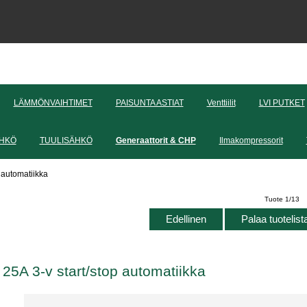
LÄMMÖNVAIHTIMET
PAISUNTA ASTIAT
Venttiilit
LVI PUTKET
HKÖ
TUULISÄHKÖ
Generaattorit & CHP
Ilmakompressorit
 automatiikka
Tuote 1/13
Edellinen
Palaa tuotelis
25A 3-v start/stop automatiikka