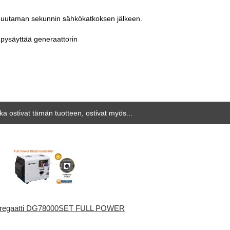
 muutaman sekunnin sähkökatkoksen jälkeen.
 pysäyttää generaattorin
tka ostivat tämän tuotteen, ostivat myös...
ggregaatti DG78000SET FULL POWER