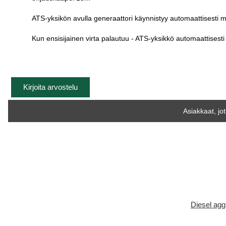
ATS-yksikön avulla generaattori käynnistyy automaattisesti
Kun ensisijainen virta palautuu - ATS-yksikkö automaattisesti
Kirjoita arvostelu
Asiakkaat, jo
Diesel a