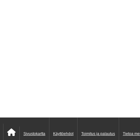
Sivustokartta
Käyttöehdot
Toimitus ja palautus
Tietoa me