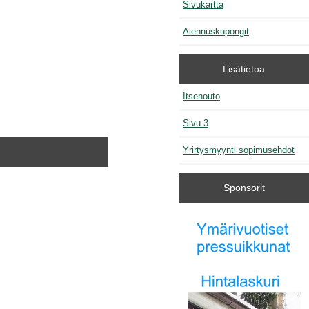
Sivukartta
Alennuskupongit
Lisätietoa
Itsenouto
Sivu 3
Yrirtysmyynti sopimusehdot
Sponsorit