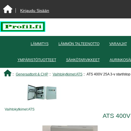
Kirjaudu Sisään
LÄMMITYS
LÄMMÖN TALTEENOTTO
VARAAJAT
YMPÄRISTÖTUOTTEET
SÄHKÖTARVIKKEET
AURINKOSÄ
::
Generaattorit & CHP
::
Vaihtokytkimet ATS
:: ATS 400V 25A 3-v start/stop
Vaihtokytkimet ATS
ATS 400V 