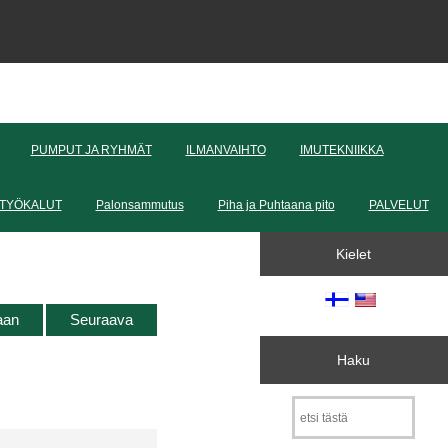
PUMPUT JA RYHMÄT
ILMANVAIHTO
IMUTEKNIIKKA
TYÖKALUT
Palonsammutus
Piha ja Puhtaana pito
PALVELUT
Kielet
taan
Seuraava
Haku