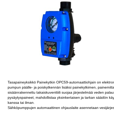
Tasapaineyksikkö Painekytkin OPC59-automaattiohjain on elektron
pumpun päälle- ja poiskytkennän lisäksi painekytkimen, painemitta
sisäänrakennettu takaiskuventtiili suojaa järjestelmää veden pal
pysäytyspaineet, mahdollistaa yksinkertaisen ja tarkan säädön kä
kanssa tai ilman.
Sähköpumppujen automaattinen ohjauslaite asennetaan vesijärjes