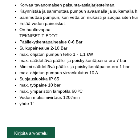
Korvaa tavanomaisen paisunta-astiajärjestelmän.
Käynnistää ja sammuttaa pumpun avaamalla ja sulkemalla h
Sammuttaa pumpun, kun vettä on niukasti ja suojaa siten kui
Estää veden paineiskut.
On huoltovapaa.
TEKNISET TIEDOT
Päällekytkentäpainealue 0-6 Bar
Sulkupainealue 2-10 Bar
max. ohjatun pumpun teho 1 - 1,1 kW
max. säädettävä päälle- ja poiskytkentäpaine-ero 7 bar
Minimi säädettävä päälle- ja poiskytkentäpaine-ero 1 bar
max. ohjatun pumpun virrankulutus 10 A
Suojausluokka IP 65
max. työpaine 10 bar
max. ympäristön lämpötila 60 ºC
Veden maksimivirtaus 120l/min
yhde 1"
Kirjoita arvostelu