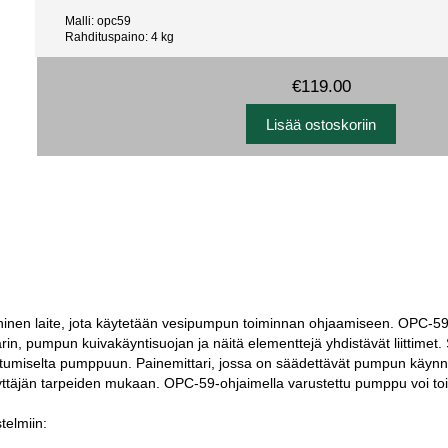
Malli: opc59
Rahdituspaino: 4 kg
€119.00
inen laite, jota käytetään vesipumpun toiminnan ohjaamiseen. OPC-59-
rin, pumpun kuivakäyntisuojan ja näitä elementtejä yhdistävät liittimet
autumiselta pumppuun. Painemittari, jossa on säädettävät pumpun käynni
yttäjän tarpeiden mukaan. OPC-59-ohjaimella varustettu pumppu voi toi
telmiin: