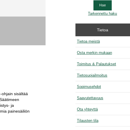
Tarkennettu haku
Tietoa
Tietoa meistä
Osta merkin mukaan
Toimitus & Palautukset
Tietosuojailmoitus
Sopimusehdot
ohjain sisältää
Saavutettavuus
. Säätimeen
stys- ja
Ota yhteyttä
mia painesäiliön
Tilausten tila