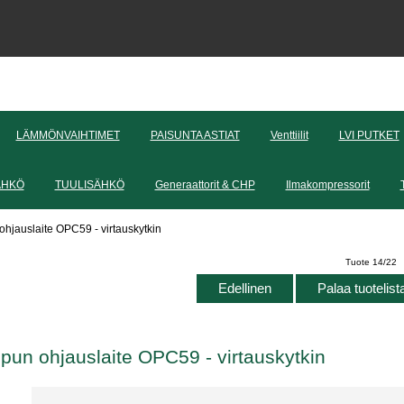
LÄMMÖNVAIHTIMET
PAISUNTA ASTIAT
Venttiilit
LVI PUTKET
ÄHKÖ
TUULISÄHKÖ
Generaattorit & CHP
Ilmakompressorit
hjauslaite OPC59 - virtauskytkin
Tuote 14/22
Edellinen
Palaa tuotelis
pun ohjauslaite OPC59 - virtauskytkin