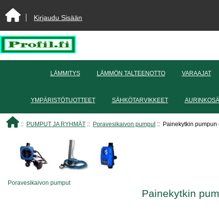
Kirjaudu Sisään
LÄMMITYS
LÄMMÖN TALTEENOTTO
VARAAJAT
YMPÄRISTÖTUOTTEET
SÄHKÖTARVIKKEET
AURINKOS
::
PUMPUT JA RYHMÄT
::
Poravesikaivon pumput
:: Painekytkin pumpun o
Poravesikaivon pumput
Painekytkin pum