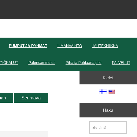
PUMPUT JA RYHMÄT
ILMANVAIHTO
IMUTEKNIIKKA
TYÖKALUT
Palonsammutus
Piha ja Puhtaana pito
PALVELUT
Kielet
taan
Seuraava
Haku