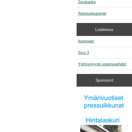
Sivukartta
Alennuskupongit
Lisätietoa
Itsenouto
Sivu 3
Yrirtysmyynti sopimusehdot
Sponsorit