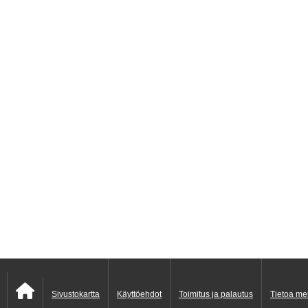
Sivustokartta
Käyttöehdot
Toimitus ja palautus
Tietoa me