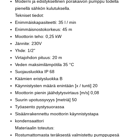
Moderni ja edistyksellinen porakaivon pumppu todella
pienellä sähkön kulutuksella.
Tekniset tiedot:
Enimmäiskapasiteetti: 35 l / min
Enimmäisnostokorkeus: 45 m
Moottorin teho: 0,25 kW
Jännite: 230V
Yhde: 1/2"
Virtajohdon pituus: 20 m
Veden maksimilämpötila 35 °C
Suojausluokka IP 68
Käämien eristysluokka B
Käynnistysten määrä enintään [x / tunti] 20
Moottorin pienin jäähdytysvirtaus [m/s] 0,08
Suurin upotussyvyys [metriä] 50
Työasento pystysuorassa
Sisäänrakennettu moottorin käynnistystapa
kondensaattori
Materiaalin toteutus:
Rostumattomasta teräksestä valmistettu pumppupesä