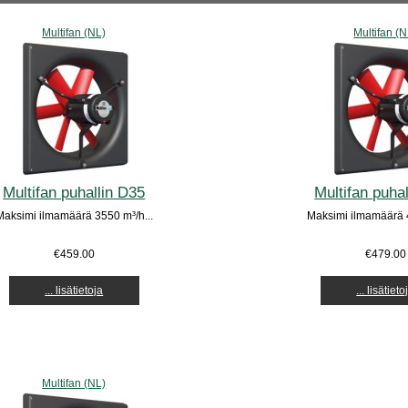
Multifan (NL)
Multifan (N
Multifan puhallin D35
Multifan puha
Maksimi ilmamäärä 3550 m³/h...
Maksimi ilmamäärä 4
€459.00
€479.00
... lisätietoja
... lisätieto
Multifan (NL)