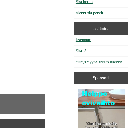
Sivukartta
Alennuskupongit
Lisätietoa
Itsenouto
Sivu 3
Yrirtysmyynti sopimusehdot
Sponsorit