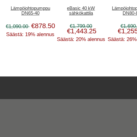
Lämpöjohtopumppu
eBasic 40 kW
Lämpöjohto
DN65-40
sähkökattila
DN80-
€878.50
€1,799.00
€1,690
€1,090.00
€1,443.25
€1,25
Säästä: 19% alennus
Säästä: 20% alennus
Säästä: 26%