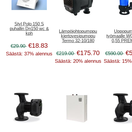
Styl Polo 150 S
puhallin Dn150 wc &
Lämpöjohtopumppu
Uppopu
kph
kiertovesipumppu
työmaalle W
Termo 32-10/180
0,55 PR
€18.83
€29.90
€175.70
€
€219.00
€590.00
Säästä: 37% alennus
Säästä: 20% alennus
Säästä: 15%