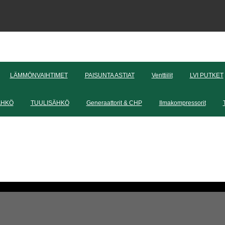
LÄMMÖNVAIHTIMET
PAISUNTA ASTIAT
Venttiilit
LVI PUTKET
ÄHKÖ
TUULISÄHKÖ
Generaattorit & CHP
Ilmakompressorit