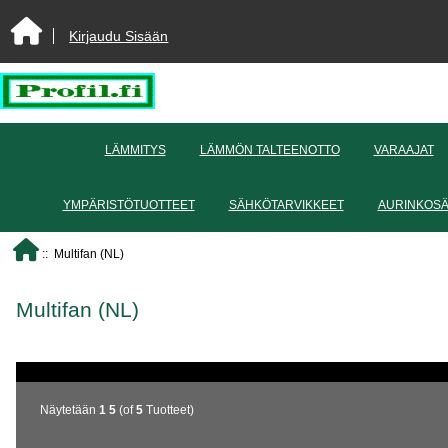
Kirjaudu Sisään
LÄMMITYS
LÄMMÖN TALTEENOTTO
VARAAJAT
YMPÄRISTÖTUOTTEET
SÄHKÖTARVIKKEET
AURINKOS
:: Multifan (NL)
Multifan (NL)
Näytetään
1
5
(of
5
Tuotteet)