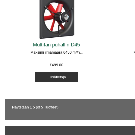
Multifan puhallin D45
Maksimi ilmamäärä 6450 m³/h...
€499.00
... lisätietoja
Näytetään
1
5
(of
5
Tuotteet)