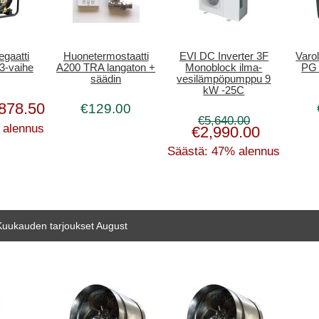
egaatti
Huonetermostaatti
EVI DC Inverter 3F
Varol
-vaihe
A200 TRA langaton +
Monoblock ilma-
PG 
säädin
vesilämpöpumppu 9
kW -25C
878.50
€129.00
€5,640.00
 alennus
€2,990.00
Säästä: 47% alennus
Kuukauden tarjoukset August