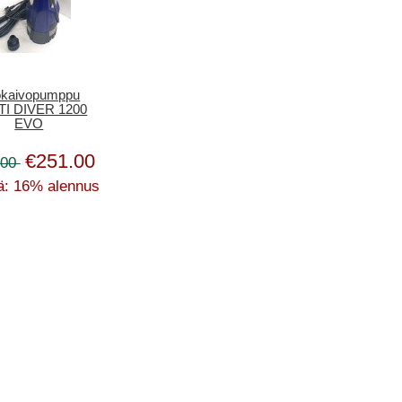
kaivopumppu
I DIVER 1200
EVO
€251.00
.00
ä: 16% alennus