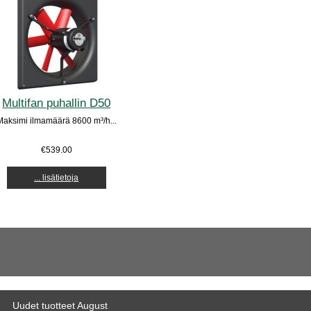
Multifan puhallin D50
Maksimi ilmamäärä 8600 m³/h...
€539.00
... lisätietoja
Uudet tuotteet August