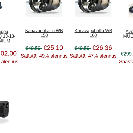
Kanavapuhallin WB
Kanavapuhallin WB
mppu
Avo
150
160
Q 13-13-
MULT
EMIUM
€25.10
€26.36
€49.59
€49.59
502.00
€299
Säästä: 49% alennus
Säästä: 47% alennus
 alennus
Sääst