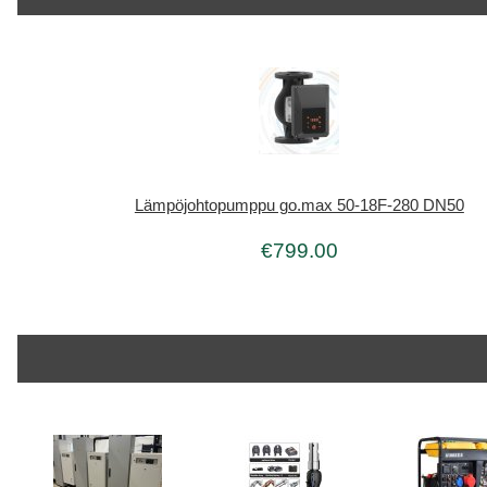
Lämpöjohtopumppu go.max 50-18F-280 DN50
€799.00