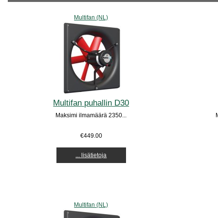
Multifan (NL)
Multifan puhallin D30
Maksimi ilmamäärä 2350...
€449.00
... lisätietoja
Multifan (NL)