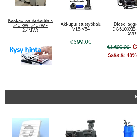
Kaskadi sähkökattila x
Akkupuristustyökalu
Diesel aggr
240 kW (240kW -
V15-V54
DG6100XE-3
2,4MW)
AVR
€699.00
€
€1,690.00
Säästä: 48%