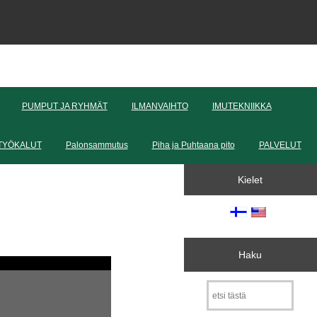
PUMPUT JA RYHMÄT
ILMANVAIHTO
IMUTEKNIIKKA
TYÖKALUT
Palonsammutus
Piha ja Puhtaana pito
PALVELUT
Kielet
Haku