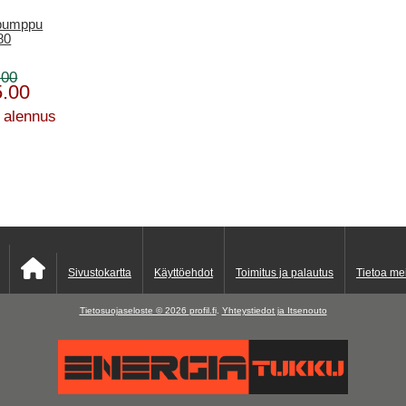
pumppu
80
.00
5.00
 alennus
Sivustokartta
Käyttöehdot
Toimitus ja palautus
Tietoa me
Tietosuojaseloste © 2026
profil.fi
.
Yhteystiedot ja Itsenouto