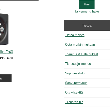
L)
Tarkennettu haku
Tietoa
Tietoa meistä
Osta merkin mukaan
llin D40
Toimitus & Palautukset
950 m³/h...
Tietosuojailmoitus
Sopimusehdot
ja
Saavutettavuus
Ota yhteyttä
Tilausten tila