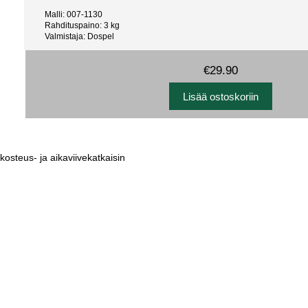
Malli: 007-1130
Rahdituspaino: 3 kg
Valmistaja: Dospel
€29.90
steus- ja aikaviivekatkaisin