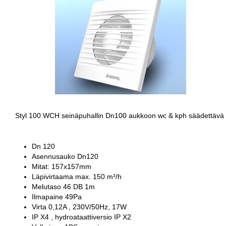
Styl 100 WCH seinäpuhallin Dn100 aukkoon wc & kph säädettävä ko
Dn 120
Asennusauko Dn120
Mitat: 157x157mm
Läpivirtaama max. 150 m³/h
Melutaso 46 DB 1m
Ilmapaine 49Pa
Virta 0,12A , 230V/50Hz, 17W
IP X4 , hydroataattiversio IP X2