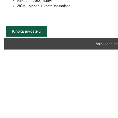
Valkoinen ABS muovi
WCH - ajastin + kosteustunnistin
Kirjoita arvostelu
Asiakkaat, jo