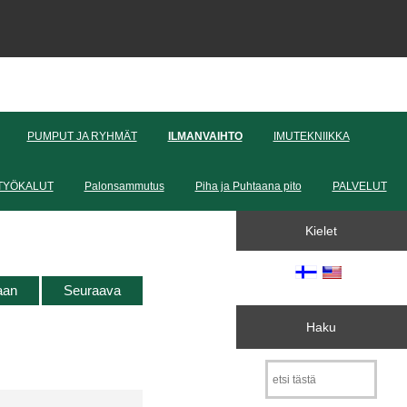
PUMPUT JA RYHMÄT
ILMANVAIHTO
IMUTEKNIIKKA
TYÖKALUT
Palonsammutus
Piha ja Puhtaana pito
PALVELUT
Kielet
taan
Seuraava
Haku