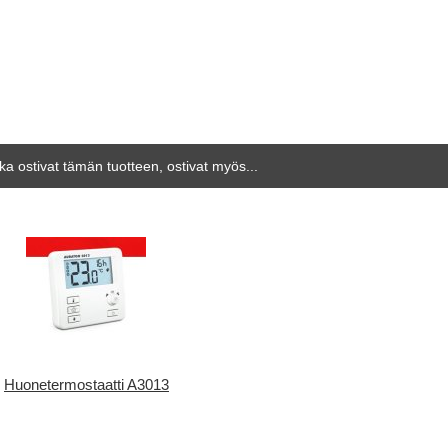
tka ostivat tämän tuotteen, ostivat myös...
Huonetermostaatti A3013