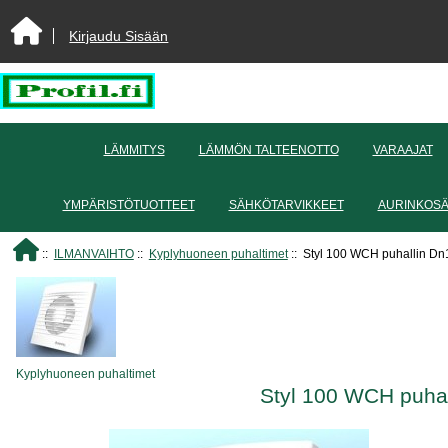
Kirjaudu Sisään
LÄMMITYS
LÄMMÖN TALTEENOTTO
VARAAJAT
YMPÄRISTÖTUOTTEET
SÄHKÖTARVIKKEET
AURINKOS
::
ILMANVAIHTO
::
Kyplyhuoneen puhaltimet
:: Styl 100 WCH puhallin Dn1
Kyplyhuoneen puhaltimet
Styl 100 WCH puhal