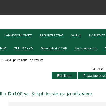
LÄMMÖNVAIHTIMET
PAISUNTA ASTIAT
Venttiilit
LVI PUTKET
ÄHKÖ
TUULISÄHKÖ
Generaattorit & CHP
Ilmakompressorit
00 wc & kph kosteus- ja aikaviive
Tuote 6/14
Edellinen
Palaa tuotelis
lin Dn100 wc & kph kosteus- ja aikaviive