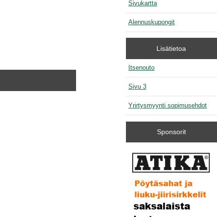
Sivukartta
Alennuskupongit
Lisätietoa
Itsenouto
Sivu 3
Yrirtysmyynti sopimusehdot
Sponsorit