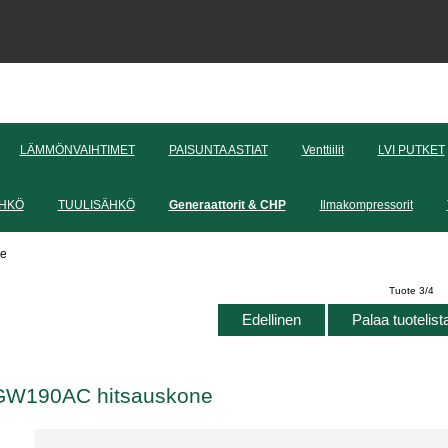
LÄMMÖNVAIHTIMET
PAISUNTA ASTIAT
Venttiilit
LVI PUTKET
HKÖ
TUULISÄHKÖ
Generaattorit & CHP
Ilmakompressorit
ne
Tuote 3/4
Edellinen
Palaa tuotelis
GW190AC hitsauskone