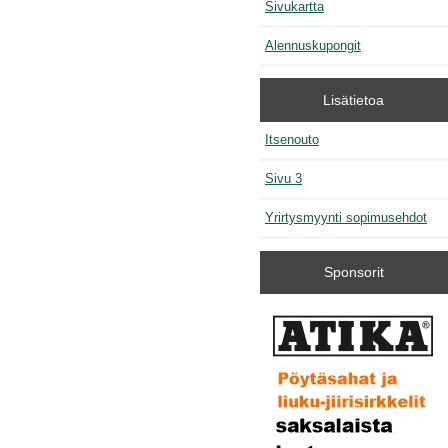
Sivukartta
Alennuskupongit
Lisätietoa
Itsenouto
Sivu 3
Yrirtysmyynti sopimusehdot
Sponsorit