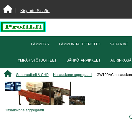
Kirjaudu Sisään
LÄMMITYS
LÄMMÖN TALTEENOTTO
VARAAJAT
YMPÄRISTÖTUOTTEET
SÄHKÖTARVIKKEET
AURINKOSÄ
::
Generaattorit & CHP
::
Hitsauskone aggregaatti
:: GW190AC hitsausko
Hitsauskone aggregaatti