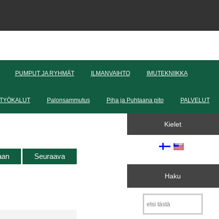
PUMPUT JA RYHMÄT
ILMANVAIHTO
IMUTEKNIIKKA
TYÖKALUT
Palonsammutus
Piha ja Puhtaana pito
PALVELUT
Kielet
taan
Seuraava
Haku