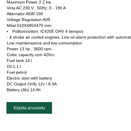
Maximum Power 2.2 kw
Virta AC 230 V , 50Hz, 0 - 190 A
Alternator A5W-190
Voltage Regulation AVR
Mitat 610X485X470 mm
Polttomoottori: IC420E OHV 4 tiempos
· 4 stroke air cooled engines, Low oil alarm protection with automat
Low maintenaance and low consumption
Power 13 hp ; 3600 rpm
Cubic capacity ccm 420cc
Fuel tank 14 l
Oil 1,1 l
Fuel petrol
Electric start with battery
DC Output (V/A) 12v / 8.3A
Battery (Ah) 14 Ah
Kirjoita arvostelu