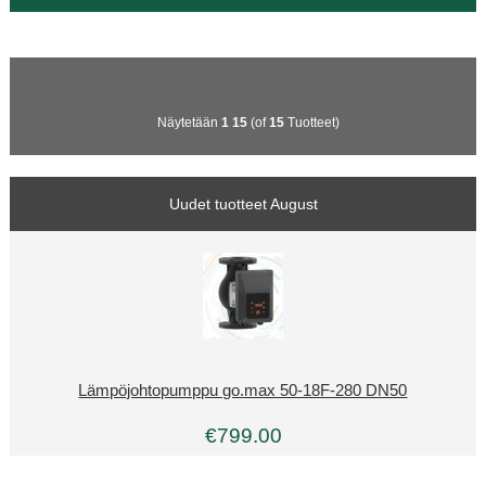
Näytetään
1
15
(of
15
Tuotteet)
Uudet tuotteet August
Lämpöjohtopumppu go.max 50-18F-280 DN50
€799.00