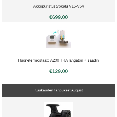
Akkupuristustyökalu V15-V54
€699.00
Huonetermostaatti A200 TRA langaton + säädin
€129.00
Kuukauden tarjoukset August