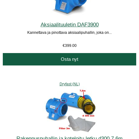
Aksiaalituuletin DAF3900
Kannettava ja pinottava aksiaalipuhallin, joka on...
€399.00
Osta nyt
Dryfast (NL)
Rakennuspuhallin ja koteloitu letku d300 7,6m