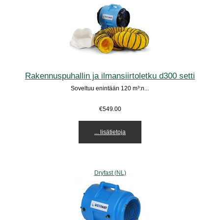
Rakennuspuhallin ja ilmansiirtoletku d300 setti
Soveltuu enintään 120 m³:n...
€549.00
... lisätietoja
Dryfast (NL)