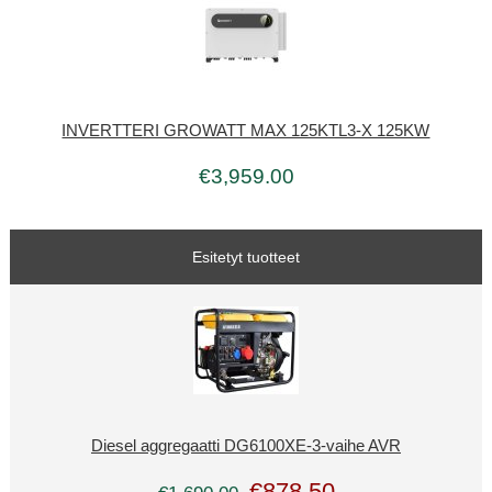
INVERTTERI GROWATT MAX 125KTL3-X 125KW
€3,959.00
Esitetyt tuotteet
Diesel aggregaatti DG6100XE-3-vaihe AVR
€878.50