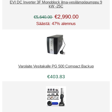
EVI DC Inverter 3F Monoblock ilma-vesilämpöpumppu 9
kW -25C
€2,990.00
€5,640.00
Säästä: 47% alennus
Varolaite Vesitakalle PG 500 Compact Backup
€403.83