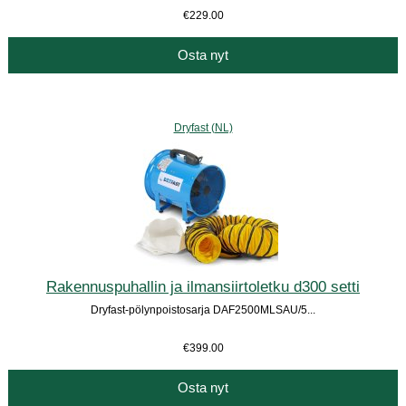
€229.00
Osta nyt
Dryfast (NL)
Rakennuspuhallin ja ilmansiirtoletku d300 setti
Dryfast-pölynpoistosarja DAF2500MLSAU/5...
€399.00
Osta nyt