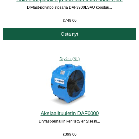
Dryfast-pölynpoistosarja DAF3900LSAU koostuu...
€749.00
Osta nyt
Dryfast (NL)
Aksiaalituuletin DAF6000
Dryfast-puhallin kehitetty erityisesti...
€399.00