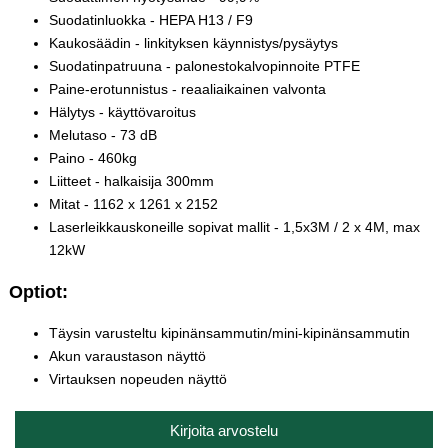
Suodatinluokka - HEPA H13 / F9
Kaukosäädin - linkityksen käynnistys/pysäytys
Suodatinpatruuna - palonestokalvopinnoite PTFE
Paine-erotunnistus - reaaliaikainen valvonta
Hälytys - käyttövaroitus
Melutaso - 73 dB
Paino - 460kg
Liitteet - halkaisija 300mm
Mitat - 1162 x 1261 x 2152
Laserleikkauskoneille sopivat mallit - 1,5x3M / 2 x 4M, max
12kW
Optiot:
Täysin varusteltu kipinänsammutin/mini-kipinänsammutin
Akun varaustason näyttö
Virtauksen nopeuden näyttö
Kirjoita arvostelu