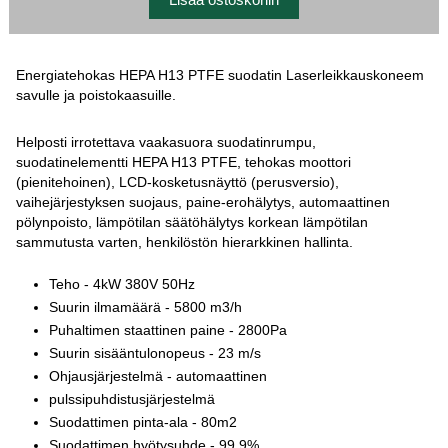
Energiatehokas HEPA H13 PTFE suodatin Laserleikkauskoneem
savulle ja poistokaasuille.
Helposti irrotettava vaakasuora suodatinrumpu,
suodatinelementti HEPA H13 PTFE, tehokas moottori
(pienitehoinen), LCD-kosketusnäyttö (perusversio),
vaihejärjestyksen suojaus, paine-erohälytys, automaattinen
pölynpoisto, lämpötilan säätöhälytys korkean lämpötilan
sammutusta varten, henkilöstön hierarkkinen hallinta.
Teho - 4kW 380V 50Hz
Suurin ilmamäärä - 5800 m3/h
Puhaltimen staattinen paine - 2800Pa
Suurin sisääntulonopeus - 23 m/s
Ohjausjärjestelmä - automaattinen
pulssipuhdistusjärjestelmä
Suodattimen pinta-ala - 80m2
Suodattimen hyötysuhde - 99,9%