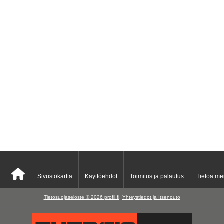
Sivustokartta
Käyttöehdot
Toimitus ja palautus
Tietoa me
Tietosuojaseloste © 2026
profil.fi
.
Yhteystiedot ja Itsenouto