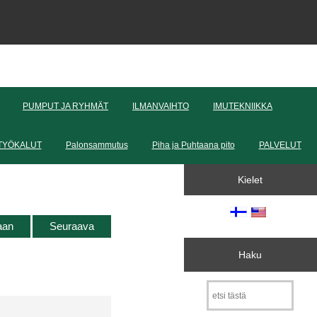
PUMPUT JA RYHMÄT
ILMANVAIHTO
IMUTEKNIIKKA
TYÖKALUT
Palonsammutus
Piha ja Puhtaana pito
PALVELUT
Kielet
taan
Seuraava
Haku