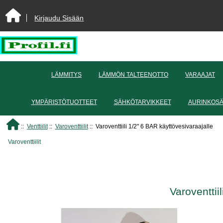
Kirjaudu Sisään
LÄMMITYS
LÄMMÖN TALTEENOTTO
VARAAJAT
YMPÄRISTÖTUOTTEET
SÄHKÖTARVIKKEET
AURINKOS
::
Venttiilit
::
Varoventtiilit
:: Varoventtiili 1/2" 6 BAR käyttövesivaraajalle
Varoventtiilit
Varoventtii