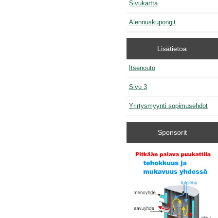
Sivukartta
Alennuskupongit
Lisätietoa
Itsenouto
Sivu 3
Yrirtysmyynti sopimusehdot
Sponsorit