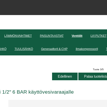
LÄMMÖNVAIHTIMET
PAISUNTA ASTIAT
Venttiilit
LVI PUTKET
ÄHKÖ
TUULISÄHKÖ
Generaattorit & CHP
Ilmakompressorit
Tuote 3/5
Edellinen
Palaa tuotelis
li 1/2" 6 BAR käyttövesivaraajalle