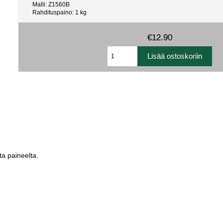
Malli: Z1560B
Rahdituspaino: 1 kg
€12.90
ta paineelta.