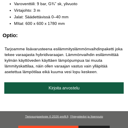
Varoventtiili: 9 bar, G¾” sk, ylivuoto
Virtajohto: 3 m
Jalat: Säädettävissä 0–40 mm
MItat: 600 x 600 x 1780 mm
Optio:
Tarjoamme lisävarusteena esilämmityslämmönvaihdinpaketti joka
tekee varaajasta hybridivaraajan. Lämmönvaihdin esilämmittää
kylmän käyttöveden käyttäen lämpöpumpua tai muuta
lämmityskattilaa, näin ollen varaajan vastus vain ylläpitää
asetettua lämpötilaa eikä kuuma vesi lopu keskeen.
Kirjoita arvostelu
Tietosuojaseloste © 2026
profil.fi
.
Yhteystiedot ja Itsenouto