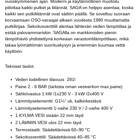
vuosikymmenien ajan. Moderni ja käytännöllinen muotoilu
piilottaa kaikki putket ja liitännät. SAGA on helppo asentaa, koska
kaikki sen putkiliitännät ovat säiliön päällä. Se soveltuu suoraan
korvaamaan OSO-varaajat alkaen vuodesta 1980 muuttamatta
putkilinjaa. Sekoitusventtiili alentaa lähtevän veden lämpötilaa ja
estää palovammariskin. SAGAlla on markkinoiden pienin
lämpöhäviö yhdistettynä korkeaan varastointilämpötilaan, mikä
takaa lyömättömän suorituskyvyn ja enemmän kuumaa vettä
käyttöön.
Tekniset tiedot:
Veden todellinen tilavuus 281l
Paine 2 - 6 BAR (tarkista oman vesiverkon max.paine)
Sähkövastus 1 kW /1x230 V - 3 kW /2x400 V
Lämmityselementti: G1¼” uk, kalkinkestävä
Lämmityselementti 1-vaihe 230 V / 2-vaihe 400 V
1 KYLMÄ VESI sisään 22 mm täyd.
2 LÄMMIN VESI ulos 22 mm täyd.
Termostaatti: Säädettävissä 60–90 °C
Sekoitusventtiili: Säädettävissä 40–85 °C