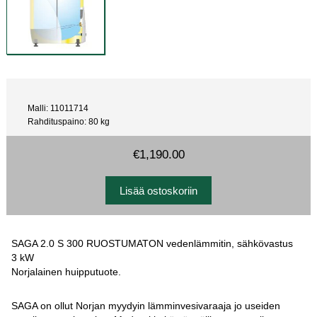
Malli: 11011714
Rahdituspaino: 80 kg
€1,190.00
SAGA 2.0 S 300 RUOSTUMATON vedenlämmitin, sähkövastus
3 kW
Norjalainen huipputuote.
SAGA on ollut Norjan myydyin lämminvesivaraaja jo useiden