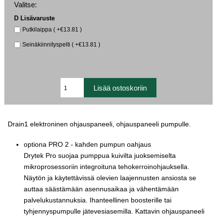
Valitse:
D Lisävaruste
Putkilaippa ( +€13.81 )
Seinäkiinnityspelti ( +€13.81 )
Drain1 elektroninen ohjauspaneeli, ohjauspaneeli pumpulle.
optiona PRO 2 - kahden pumpun oahjaus
Drytek Pro suojaa pumppua kuivilta juoksemiselta
mikroprosessoriin integroituna tehokerroinohjauksella.
Näytön ja käytettävissä olevien laajennusten ansiosta se
auttaa säästämään asennusaikaa ja vähentämään
palvelukustannuksia. Ihanteellinen boosterille tai
tyhjennyspumpulle jätevesiasemilla. Kattavin ohjauspaneeli