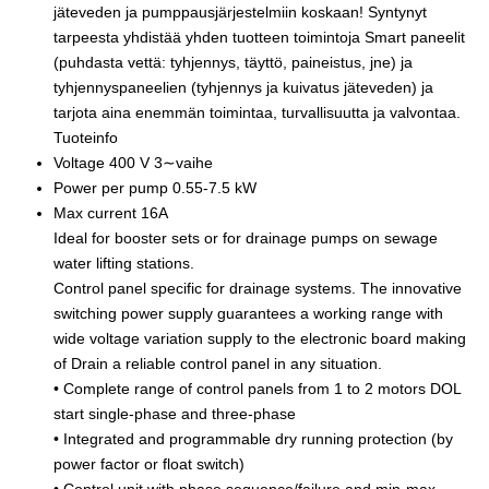
jäteveden ja pumppausjärjestelmiin koskaan! Syntynyt
tarpeesta yhdistää yhden tuotteen toimintoja Smart paneelit
(puhdasta vettä: tyhjennys, täyttö, paineistus, jne) ja
tyhjennyspaneelien (tyhjennys ja kuivatus jäteveden) ja
tarjota aina enemmän toimintaa, turvallisuutta ja valvontaa.
Tuoteinfo
Voltage 400 V 3∼vaihe
Power per pump 0.55-7.5 kW
Max current 16A
Ideal for booster sets or for drainage pumps on sewage
water lifting stations.
Control panel specific for drainage systems. The innovative
switching power supply guarantees a working range with
wide voltage variation supply to the electronic board making
of Drain a reliable control panel in any situation.
• Complete range of control panels from 1 to 2 motors DOL
start single-phase and three-phase
• Integrated and programmable dry running protection (by
power factor or float switch)