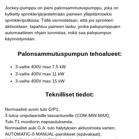
Jockey-pumppu on pieni palonsammutuspumppu, joka on
kytketty sprinklerijärjestelmään paineen ylläpitämiseksi
sprinkleriputkissa. Tällä varmistetaan, että jos sprinkleri
aktivoidaan, tapahtuu paineen lasku, jonka palopumppujen
automaattinen ohjain tunnistaa, mikä saa palopumpun
käynnistymään.
Palonsammutuspumpun tehoalueet:
3-vaihe 400V max 7,5 kW
3-vaihe 400V max 11 kW
3-vaihe 400V max 15 kW
Teknilliset tiedot:
Normaalisti avoin tulo G/P1;
3 tuloa unipolaarisille tasoantureille (COM-MIN-MAX);
Tulo T1 moottorin napsautuksesta;
Normaalisti auki G.A. tulo hälytyksen aktivoimista varten;
AUTOMATIC-0-MANUAL-painikkeet (epävakaat);