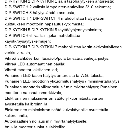
DIP-KYTKIN 1 DIP-KYTKIN 1 sallii tasohälytyksen antureista;
DIP-SWITCH 2 valitsin lämpöinterventioviive 5/10 sekuntia;
DIP-SWITCH 3 hälytyslähdön asetusta;
DIP-SWITCH 4 DIP-SWITCH 4 mahdollistaa hälytyksen
kuittauksen moottorin napsautuskytkimestä;
DIP-KYTKIN 5 DIP-KYTKIN 5 täyttö/tyhjennystoiminto;
DIP-SWITCH 6 -valitsin, joka mahdollistaa
käynti-/pysäytyskelmujen;
DIP-KYTKIN 7 DIP-KYTKIN 7 mahdollistaa kortin aktivointiviiveen
verkkovirrasta;
Vihreä sähköverkon läsnäolo/pula tai väärä vaihejärjestys;
Vihreä LED automaattinen päällä;
Vihreä moottori aktiivinen led;
Punainen LED-tason hälytys antureista tai A.G.-tulosta;
Punainen LED moottorin ylikuormitushälytys / minimivirtahälytys;
Punainen moottorin ylikuormitus / minimivirtahälytys; Punainen
moottorin napsautusmerkkivalo;
Elektroninen maksimivirran säätö ylikuormitusta varten
avustetulla kalibroinnilla;
Elektroninen minimivirran säätö kuivakäynnille avustetulla
kalibroinnilla;
Automaattinen nollaus minimivirtahälytykselle;
Apu- ja moottorisuojat sulakkeilla;