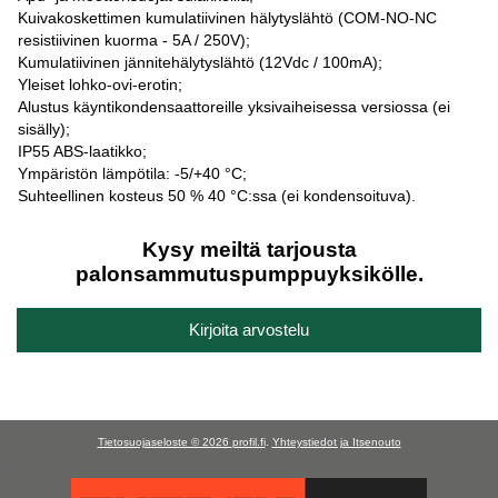
Kuivakoskettimen kumulatiivinen hälytyslähtö (COM-NO-NC
resistiivinen kuorma - 5A / 250V);
Kumulatiivinen jännitehälytyslähtö (12Vdc / 100mA);
Yleiset lohko-ovi-erotin;
Alustus käyntikondensaattoreille yksivaiheisessa versiossa (ei
sisälly);
IP55 ABS-laatikko;
Ympäristön lämpötila: -5/+40 °C;
Suhteellinen kosteus 50 % 40 °C:ssa (ei kondensoituva).
Kysy meiltä tarjousta
palonsammutuspumppuyksikölle.
Kirjoita arvostelu
Tietosuojaseloste © 2026
profil.fi
.
Yhteystiedot ja Itsenouto