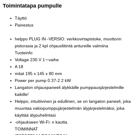
Toimintatapa pumpulle
Täyttö
Painestus
helppo PLUG IN -VERSIO: verkkovirtapistoke, moottorin
pistorasia ja 2 kpl ohjausliitintä antureille valmiina
Tuoteinfo
Voltage 230 V 1∼vaihe
A 18
mitat 195 x 145 x 80 mm
Power per pump 0.37-2.2 kW
Langaton ohjauspaneeli älykkäille pumppausjärjestelmille
kaikille!
Helppo, intuitiivinen ja edullinen, se on langaton paneeli, joka
muuntaa vakiopumppujärjestelmän älyjärjestelmäksi, joka
käyttää älypuhelintasi
-ohjaukseen Wi-Fi: n kautta.
TOIMINNAT