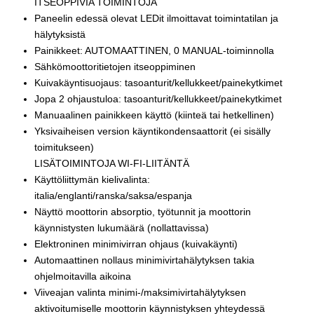
ITSEOPPIVIA TOIMINTOJA
Paneelin edessä olevat LEDit ilmoittavat toimintatilan ja
hälytyksistä
Painikkeet: AUTOMAATTINEN, 0 MANUAL-toiminnolla
Sähkömoottoritietojen itseoppiminen
Kuivakäyntisuojaus: tasoanturit/kellukkeet/painekytkimet
Jopa 2 ohjaustuloa: tasoanturit/kellukkeet/painekytkimet
Manuaalinen painikkeen käyttö (kiinteä tai hetkellinen)
Yksivaiheisen version käyntikondensaattorit (ei sisälly
toimitukseen)
LISÄTOIMINTOJA WI-FI-LIITÄNTÄ
Käyttöliittymän kielivalinta:
italia/englanti/ranska/saksa/espanja
Näyttö moottorin absorptio, työtunnit ja moottorin
käynnistysten lukumäärä (nollattavissa)
Elektroninen minimivirran ohjaus (kuivakäynti)
Automaattinen nollaus minimivirtahälytyksen takia
ohjelmoitavilla aikoina
Viiveajan valinta minimi-/maksimivirtahälytyksen
aktivoitumiselle moottorin käynnistyksen yhteydessä