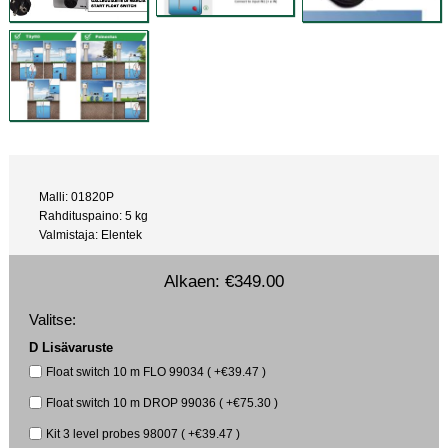
Malli: 01820P
Rahdituspaino: 5 kg
Valmistaja: Elentek
Alkaen:
€349.00
Valitse:
D Lisävaruste
Float switch 10 m FLO 99034 ( +€39.47 )
Float switch 10 m DROP 99036 ( +€75.30 )
Kit 3 level probes 98007 ( +€39.47 )