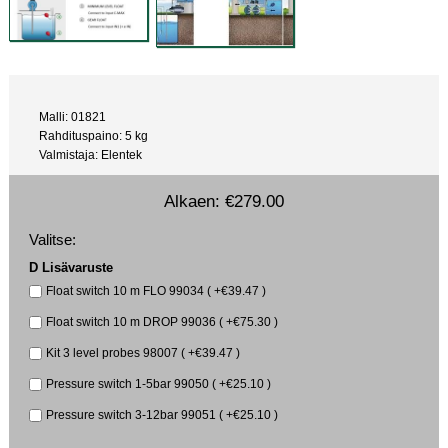
Malli: 01821
Rahdituspaino: 5 kg
Valmistaja: Elentek
Alkaen:
€279.00
Valitse:
D Lisävaruste
Float switch 10 m FLO 99034 ( +€39.47 )
Float switch 10 m DROP 99036 ( +€75.30 )
Kit 3 level probes 98007 ( +€39.47 )
Pressure switch 1-5bar 99050 ( +€25.10 )
Pressure switch 3-12bar 99051 ( +€25.10 )