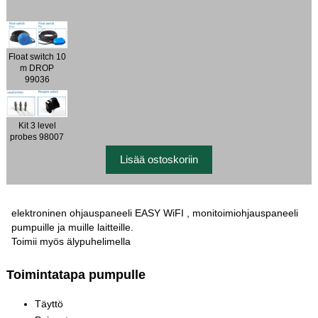
Float switch 10
m DROP
99036
Kit 3 level
probes 98007
elektroninen ohjauspaneeli EASY WiFI , monitoimiohjauspaneeli
pumpuille ja muille laitteille.
Toimii myös älypuhelimella
Toimintatapa pumpulle
Täyttö