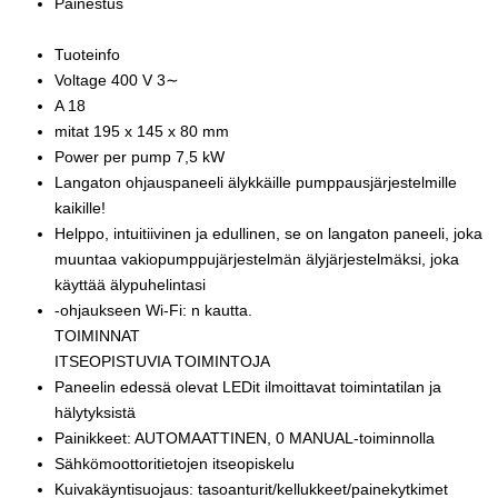
Painestus
Tuoteinfo
Voltage 400 V 3∼
A 18
mitat 195 x 145 x 80 mm
Power per pump 7,5 kW
Langaton ohjauspaneeli älykkäille pumppausjärjestelmille
kaikille!
Helppo, intuitiivinen ja edullinen, se on langaton paneeli, joka
muuntaa vakiopumppujärjestelmän älyjärjestelmäksi, joka
käyttää älypuhelintasi
-ohjaukseen Wi-Fi: n kautta.
TOIMINNAT
ITSEOPISTUVIA TOIMINTOJA
Paneelin edessä olevat LEDit ilmoittavat toimintatilan ja
hälytyksistä
Painikkeet: AUTOMAATTINEN, 0 MANUAL-toiminnolla
Sähkömoottoritietojen itseopiskelu
Kuivakäyntisuojaus: tasoanturit/kellukkeet/painekytkimet