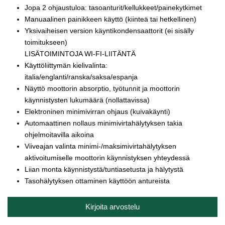
Jopa 2 ohjaustuloa: tasoanturit/kellukkeet/painekytkimet
Manuaalinen painikkeen käyttö (kiinteä tai hetkellinen)
Yksivaiheisen version käyntikondensaattorit (ei sisälly
toimitukseen)
LISÄTOIMINTOJA WI-FI-LIITÄNTÄ
Käyttöliittymän kielivalinta:
italia/englanti/ranska/saksa/espanja
Näyttö moottorin absorptio, työtunnit ja moottorin
käynnistysten lukumäärä (nollattavissa)
Elektroninen minimivirran ohjaus (kuivakäynti)
Automaattinen nollaus minimivirtahälytyksen takia
ohjelmoitavilla aikoina
Viiveajan valinta minimi-/maksimivirtahälytyksen
aktivoitumiselle moottorin käynnistyksen yhteydessä
Liian monta käynnistystä/tuntiasetusta ja hälytystä
Tasohälytyksen ottaminen käyttöön antureista
Kirjoita arvostelu