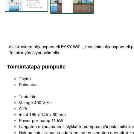
elektroninen ohjauspaneeli EASY WiFI , monitoimiohjauspaneeli pump
Toimii myös älypuhelimella
Toimintatapa pumpulle
Täyttö
Painestus
Tuoteinfo
Voltage 400 V 3∼
A 25
mitat 195 x 145 x 80 mm
Power per pump 11 kW
Langaton ohjauspaneeli älykkäille pumppausjärjestelmille kaik
Helppo, intuitiivinen ja edullinen, se on langaton paneeli, j