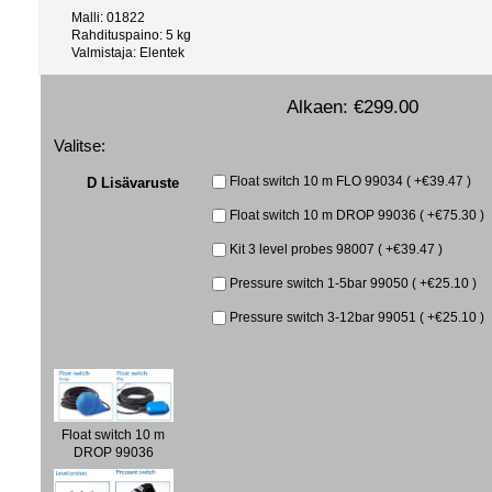
Malli: 01822
Rahdituspaino: 5 kg
Valmistaja: Elentek
Alkaen:
€299.00
Valitse:
D Lisävaruste
Float switch 10 m FLO 99034 ( +€39.47 )
Float switch 10 m DROP 99036 ( +€75.30 )
Kit 3 level probes 98007 ( +€39.47 )
Pressure switch 1-5bar 99050 ( +€25.10 )
Pressure switch 3-12bar 99051 ( +€25.10 )
Float switch 10 m
DROP 99036