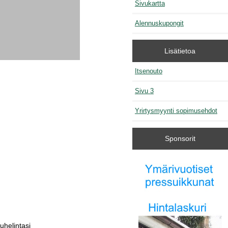
Sivukartta
Alennuskupongit
Lisätietoa
Itsenouto
Sivu 3
Yrirtysmyynti sopimusehdot
Sponsorit
uhelintasi