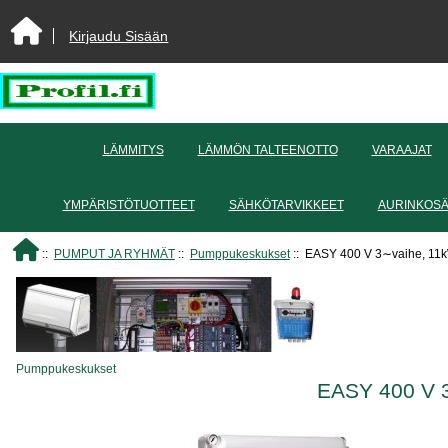
Kirjaudu Sisään
LÄMMITYS
LÄMMÖN TALTEENOTTO
VARAAJAT
YMPÄRISTÖTUOTTEET
SÄHKÖTARVIKKEET
AURINKOS
::
PUMPUT JA RYHMÄT
::
Pumppukeskukset
:: EASY 400 V 3∼vaihe, 11k
Pumppukeskukset
EASY 400 V 3