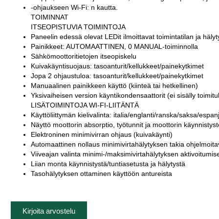
-ohjaukseen Wi-Fi: n kautta.
TOIMINNAT
ITSEOPISTUVIA TOIMINTOJA
Paneelin edessä olevat LEDit ilmoittavat toimintatilan ja hälyt
Painikkeet: AUTOMAATTINEN, 0 MANUAL-toiminnolla
Sähkömoottoritietojen itseopiskelu
Kuivakäyntisuojaus: tasoanturit/kellukkeet/painekytkimet
Jopa 2 ohjaustuloa: tasoanturit/kellukkeet/painekytkimet
Manuaalinen painikkeen käyttö (kiinteä tai hetkellinen)
Yksivaiheisen version käyntikondensaattorit (ei sisälly toimit
LISÄTOIMINTOJA WI-FI-LIITÄNTÄ
Käyttöliittymän kielivalinta: italia/englanti/ranska/saksa/espan
Näyttö moottorin absorptio, työtunnit ja moottorin käynnistys
Elektroninen minimivirran ohjaus (kuivakäynti)
Automaattinen nollaus minimivirtahälytyksen takia ohjelmoitav
Viiveajan valinta minimi-/maksimivirtahälytyksen aktivoitumi
Liian monta käynnistystä/tuntiasetusta ja hälytystä
Tasohälytyksen ottaminen käyttöön antureista
Kirjoita arvostelu