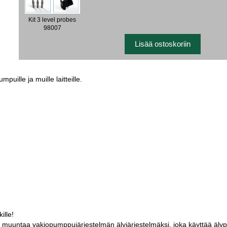
Kit 3 level probes
98007
uille ja muille laitteille.
ille!
oka muuntaa vakiopumppujärjestelmän älyjärjestelmäksi, joka käyttää älyp