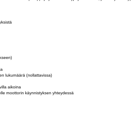
yksistä
ukseen)
ja
ten lukumäärä (nollattavissa)
illa aikoina
selle moottorin käynnistyksen yhteydessä