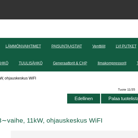
LÄMMÖNVAIHTIMET
PAISUNTA ASTIAT
Venttiilit
LVI PUTKET
ÄHKÖ
TUULISÄHKÖ
Generaattorit & CHP
Ilmakompressorit
W, ohjauskeskus WiFI
Tuote 11/35
Edellinen
Palaa tuotelis
∼vaihe, 11kW, ohjauskeskus WiFI