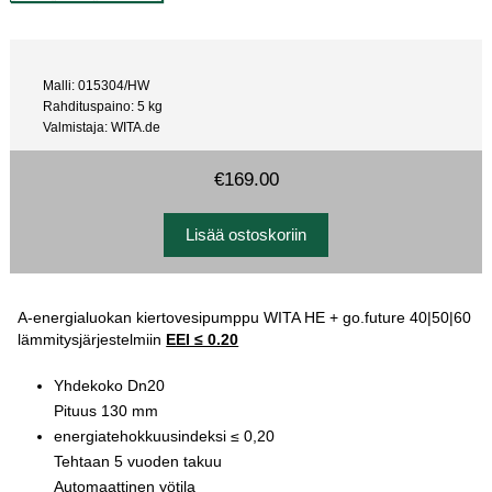
Malli: 015304/HW
Rahdituspaino: 5 kg
Valmistaja: WITA.de
€169.00
A-energialuokan kiertovesipumppu WITA HE + go.future 40|50|60
lämmitysjärjestelmiin
EEI ≤ 0.20
Yhdekoko Dn20
Pituus 130 mm
energiatehokkuusindeksi ≤ 0,20
Tehtaan 5 vuoden takuu
Automaattinen yötila