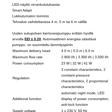
LED-näyttö virrankulutuksesta
Smart Adapt
Lukkiutumaton toiminto
Tehoalue vaihdettavissa 4 m, 5 m tai 6 m välillä
Uuden sukupolven kiertovesipumppu erittäin hyvillä
arvoilla
EEI ≤ 0.20
. Automaattinen energiaa säästävä
pumppu on suunniteltu lämmityspiiriin.
Maximum delivery head
4.0 m | 5.0 m | 6.0 m
Maximum flow rate
2.800 l/h | 3.300 l/h | 3.500 l/h
Power consumption
23 W | 32 W | 41 W
3 constant characteristics, 2
constant pressure
Regulation
characteristics, 2 proportional
characteristics
automatic night mode, LED
Additional function
display of power consumption,
anti-lock function
Supply voltage
1 x 230 V, 50 Hz