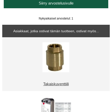
Siirry arvostelusivulle
Nykyaikaiset arvostelut: 1
Asiakkaat, jotka ostivat tämän tuotteen, ostivat myös...
Takaiskuventtiili