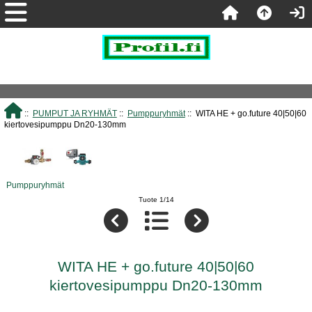
::
PUMPUT JA RYHMÄT
::
Pumppuryhmät
:: WITA HE + go.future 40|50|60
kiertovesipumppu Dn20-130mm
Pumppuryhmät
Tuote 1/14
WITA HE + go.future 40|50|60
kiertovesipumppu Dn20-130mm