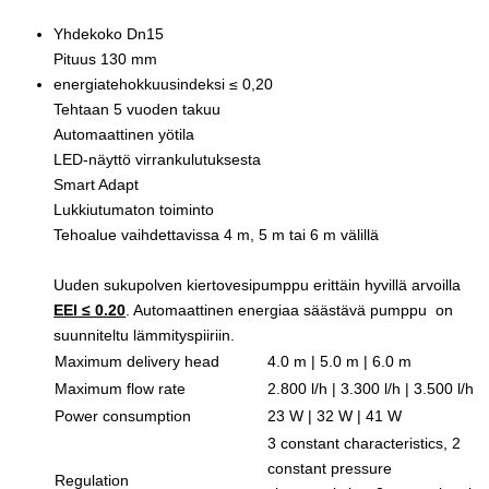
Yhdekoko Dn15
Pituus 130 mm
energiatehokkuusindeksi ≤ 0,20
Tehtaan 5 vuoden takuu
Automaattinen yötila
LED-näyttö virrankulutuksesta
Smart Adapt
Lukkiutumaton toiminto
Tehoalue vaihdettavissa 4 m, 5 m tai 6 m välillä
Uuden sukupolven kiertovesipumppu erittäin hyvillä arvoilla
EEI ≤ 0.20
. Automaattinen energiaa säästävä pumppu on
suunniteltu lämmityspiiriin.
Maximum delivery head
4.0 m | 5.0 m | 6.0 m
Maximum flow rate
2.800 l/h | 3.300 l/h | 3.500 l/h
Power consumption
23 W | 32 W | 41 W
3 constant characteristics, 2
constant pressure
Regulation