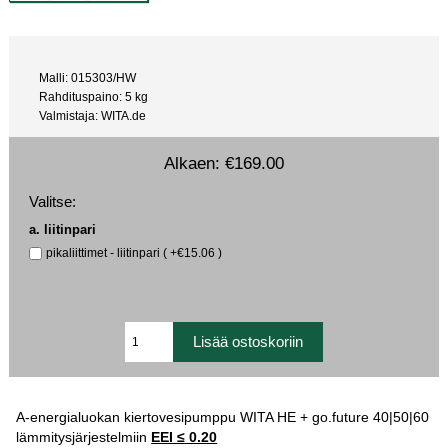
Malli: 015303/HW
Rahdituspaino: 5 kg
Valmistaja: WITA.de
Alkaen:
€169.00
Valitse:
a. liitinpari
pikaliittimet - liitinpari ( +€15.06 )
A-energialuokan kiertovesipumppu WITA HE + go.future 40|50|60
lämmitysjärjestelmiin
EEI ≤ 0.20