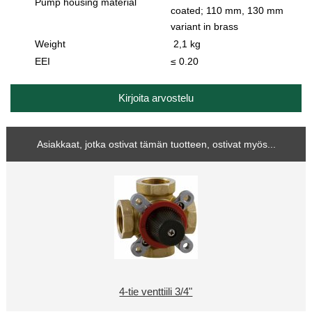
Pump housing material
coated; 110 mm, 130 mm
variant in brass
Weight
2,1 kg
EEI
≤ 0.20
Kirjoita arvostelu
Asiakkaat, jotka ostivat tämän tuotteen, ostivat myös...
4-tie venttiili 3/4"