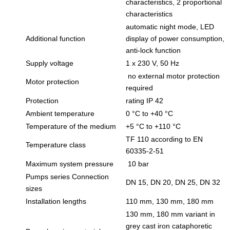
characteristics, 2 proportional
characteristics
automatic night mode, LED
Additional function
display of power consumption,
anti-lock function
Supply voltage
1 x 230 V, 50 Hz
no external motor protection
Motor protection
required
Protection
rating IP 42
Ambient temperature
0 °C to +40 °C
Temperature of the medium
+5 °C to +110 °C
TF 110 according to EN
Temperature class
60335-2-51
Maximum system pressure
10 bar
Pumps series Connection
DN 15, DN 20, DN 25, DN 32
sizes
Installation lengths
110 mm, 130 mm, 180 mm
130 mm, 180 mm variant in
grey cast iron cataphoretic