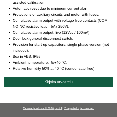
assisted calibration;
Automatic reset due to minimum current alarm;
Protections of auxiliary circuits and motor with fuses;
Cumulative alarm output with voltage-free contacts (COM-
NO-NC resistive load - 5A / 250V);
Cumulative alarm output, live (12Vcc / 100mA);
Door lock general disconnect switch;
Provision for start-up capacitors, single phase version (not
included);
Box in ABS, IP55;
Ambient temperature: -5/+40 °C;
Relative humidity 50% at 40 °C (condensate free).
Kirjoita arvostelu
Tietosuojaseloste © 2026
profil.fi
.
Yhteystiedot ja Itsenouto