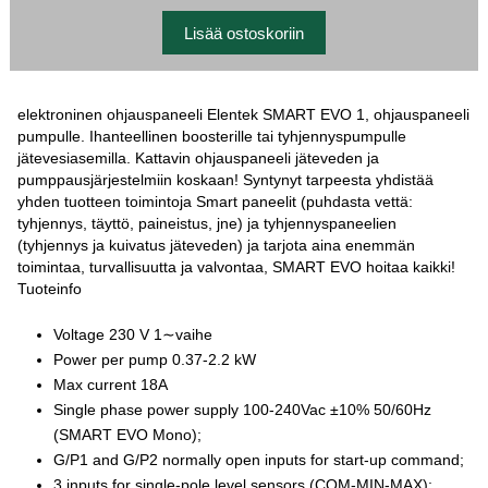
elektroninen ohjauspaneeli Elentek SMART EVO 1, ohjauspaneeli
pumpulle. Ihanteellinen boosterille tai tyhjennyspumpulle
jätevesiasemilla. Kattavin ohjauspaneeli jäteveden ja
pumppausjärjestelmiin koskaan! Syntynyt tarpeesta yhdistää
yhden tuotteen toimintoja Smart paneelit (puhdasta vettä:
tyhjennys, täyttö, paineistus, jne) ja tyhjennyspaneelien
(tyhjennys ja kuivatus jäteveden) ja tarjota aina enemmän
toimintaa, turvallisuutta ja valvontaa, SMART EVO hoitaa kaikki!
Tuoteinfo
Voltage 230 V 1∼vaihe
Power per pump 0.37-2.2 kW
Max current 18A
Single phase power supply 100-240Vac ±10% 50/60Hz
(SMART EVO Mono);
G/P1 and G/P2 normally open inputs for start-up command;
3 inputs for single-pole level sensors (COM-MIN-MAX);