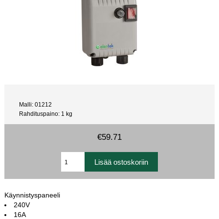
Malli: 01212
Rahdituspaino: 1 kg
€59.71
Käynnistyspaneeli
240V
16A