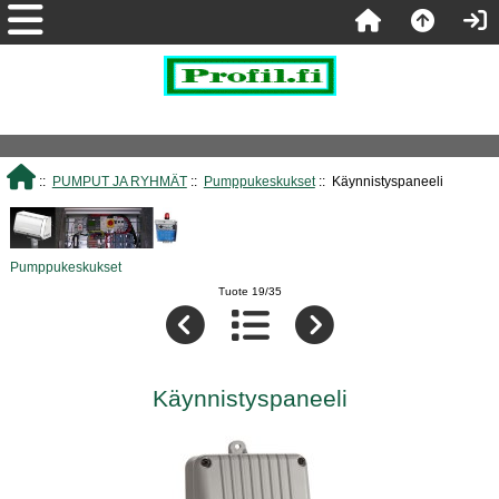
::
PUMPUT JA RYHMÄT
::
Pumppukeskukset
:: Käynnistyspaneeli
Pumppukeskukset
Tuote 19/35
Käynnistyspaneeli