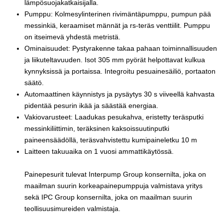
lämpösuojakatkaisijalla.
Pumppu: Kolmesylinterinen rivimäntäpumppu, pumpun pää
messinkiä, keraamiset männät ja rs-teräs venttiilit. Pumppu
on itseimevä yhdestä metristä.
Ominaisuudet: Pystyrakenne takaa pahaan toiminnallisuuden
ja liikuteltavuuden. Isot 305 mm pyörät helpottavat kulkua
kynnyksissä ja portaissa. Integroitu pesuainesäiliö, portaaton
säätö.
Automaattinen käynnistys ja pysäytys 30 s viiveellä kahvasta
pidentää pesurin ikää ja säästää energiaa.
Vakiovarusteet: Laadukas pesukahva, eristetty teräsputki
messinkiliittimin, teräksinen kaksoissuutinputki
paineensäädöllä, teräsvahvistettu kumipaineletku 10 m
Laitteen takuuaika on 1 vuosi ammattikäytössä.
Painepesurit tulevat Interpump Group konsernilta, joka on
maailman suurin korkeapainepumppuja valmistava yritys
sekä IPC Group konsernilta, joka on maailman suurin
teollisuusimureiden valmistaja.