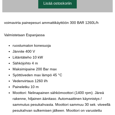
voimavirta painepesuri ammattikäyttöön 300 BAR 1260L/h
Valmistetaan Espanjassa
ruostumaton konesuoja
Jännite 400 V
Liitäntäteho 10 kW
Sähköjohto 4 m
Maksimipaine 200 Bar max
Syöttöveden max lämpö 45 °C
Vedenvirtaus 1260 l/h
Paineletku 10 m
Moottori: Nelinapainen sähkömoottori (1400 rpm). Järeä
rakenne, hiljainen äänitaso. Automaattinen käynnistys /
sammutus pesukahvasta. Moottori sammuu 30 sek. viiveellä
pesukahvan sulkemisen jälkeen. Moottori on varustettu