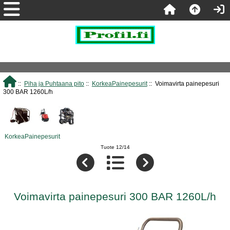
::
Piha ja Puhtaana pito
::
KorkeaPainepesurit
:: Voimavirta painepesuri
300 BAR 1260L/h
KorkeaPainepesurit
Tuote 12/14
Voimavirta painepesuri 300 BAR 1260L/h