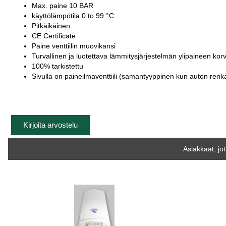
Max. paine 10 BAR
käyttölämpötila 0 to 99 °C
Pitkäikäinen
CE Certificate
Paine venttiilin muovikansi
Turvallinen ja luotettava lämmitysjärjestelmän ylipaineen kor
100% tarkistettu
Sivulla on paineilmaventtiili (samantyyppinen kun auton ren
Kirjoita arvostelu
Asiakkaat, jo