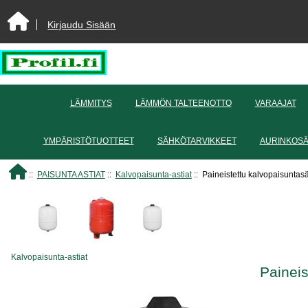
Kirjaudu Sisään
LÄMMITYS
LÄMMÖN TALTEENOTTO
VARAAJAT
YMPÄRISTÖTUOTTEET
SÄHKÖTARVIKKEET
AURINKOS
::
PAISUNTA ASTIAT
::
Kalvopaisunta-astiat
:: Paineistettu kalvopaisuntasäi
Kalvopaisunta-astiat
Paineis