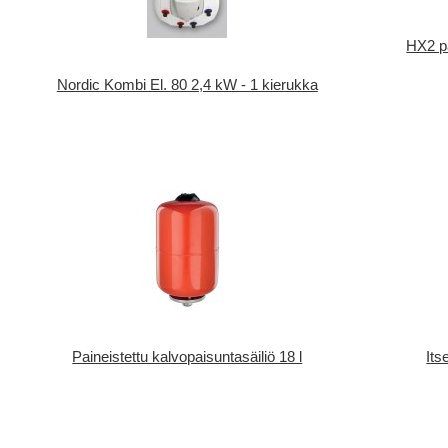
HX2 pa
Nordic Kombi El. 80 2,4 kW - 1 kierukka
Paineistettu kalvopaisuntasäiliö 18 l
Its