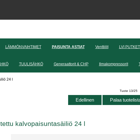
LÄMMÖNVAIHTIMET
PAISUNTA ASTIAT
Venttiilit
LVI PUTKET
ÄHKÖ
TUULISÄHKÖ
Generaattorit & CHP
Ilmakompressorit
liö 24 l
Tuote 13/25
Edellinen
Palaa tuotelis
tettu kalvopaisuntasäiliö 24 l