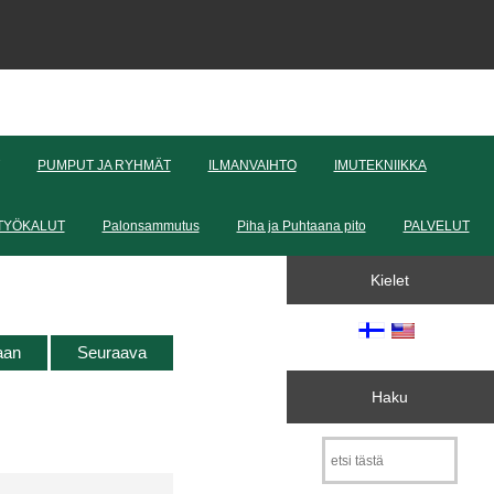
PUMPUT JA RYHMÄT
ILMANVAIHTO
IMUTEKNIIKKA
TYÖKALUT
Palonsammutus
Piha ja Puhtaana pito
PALVELUT
Kielet
taan
Seuraava
Haku