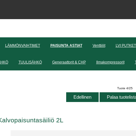
LÄMMÖNVAIHTIMET
PAISUNTA ASTIAT
Venttiilit
LVI PUTKET
ÄHKÖ
TUULISÄHKÖ
Generaattorit & CHP
Ilmakompressorit
Tuote 4/25
Edellinen
Palaa tuotelis
Kalvopaisuntasäiliö 2L