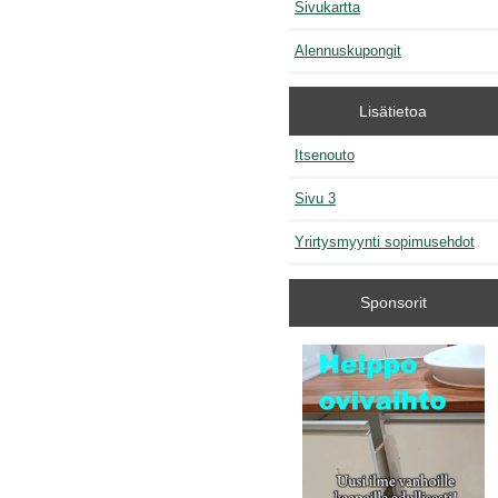
Sivukartta
Alennuskupongit
Lisätietoa
Itsenouto
Sivu 3
Yrirtysmyynti sopimusehdot
Sponsorit