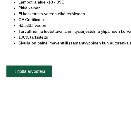
Lämpötila alue -10 - 99C
Pitkäikäinen
Ei kosketusta veteen eikä teräkseen
CE Certificate
Säästää veden
Turvallinen ja luotettava lämmitysjärjestelmä ylipaineen korv
100% tarkistettu
Sivulla on paineilmaventtiili (samantyyppinen kun autorenka
Kirjoita arvostelu