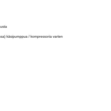
austa
issa) käsipumppua / kompressoria varten