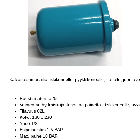
Kalvopaisuntasäiliö tiskikoneelle, pyykkikoneelle, hanalle, juomave
Ruostumaton teräs
Vaimentaa hydroiskuja, tasoittaa painetta - tiskikoneelle, pyy
Tilavuus 02L
Koko: 130 x 230
Yhde 1/2
Esipaineistus 1,5 BAR
Max. paine 10 BAR