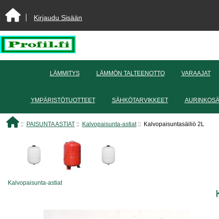
Kirjaudu Sisään
LÄMMITYS
LÄMMÖN TALTEENOTTO
VARAAJAT
YMPÄRISTÖTUOTTEET
SÄHKÖTARVIKKEET
AURINKOS
::
PAISUNTA ASTIAT
::
Kalvopaisunta-astiat
:: Kalvopaisuntasäiliö 2L
Kalvopaisunta-astiat