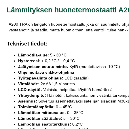
Lämmityksen huonetermostaatti A200
A200 TRA on langaton huonetermostaatti, joka on suunniteltu ohjaama
vastaanotin ja säädin, mutta huomioithan, että venttiili tulee hank
Tekniset tiedot:
Lämpötila-alue:
5 - 30 °C
Hystereesi:
± 0,2 °C / ± 0,4 °C
Jäätymisen estotoiminto:
Kyllä (muutettavissa: 10 °C)
Ohjelmoitava viikko-ohjelma
Työtapavalinta ohjaus:
LCD (säädin)
Virtalähde:
2x AA 1,5 V paristo
LCD-näyttö:
Valaistu, helpottaa käyttöä hämärässä
Yhteydenpito:
Häiriötön, kaksisuuntainen viestintä tarkempa
Asennus:
Soveltuu asennettavaksi säteilijän sisäosiin M30x1.
Toimintalämpötila:
0 – 45°C
Lämpötilan mittausalue:
0 – 35°C
Lämpötilan säätöalue:
5 – 30°C
Lämpötilan säätötarkkuus:
0,2°C