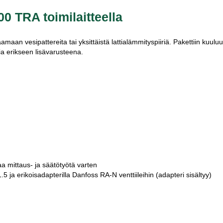
 TRA toimilaitteella
an vesipattereita tai yksittäistä lattialämmityspiiriä. Pakettiin kuuluu
kia erikseen lisävarusteena.
a mittaus- ja säätötyötä varten
5 ja erikoisadapterilla Danfoss RA-N venttiileihin (adapteri sisältyy)