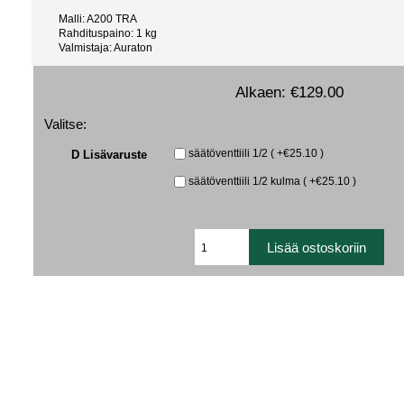
Malli: A200 TRA
Rahdituspaino: 1 kg
Valmistaja: Auraton
Alkaen:
€129.00
Valitse:
D Lisävaruste
säätöventtiili 1/2 ( +€25.10 )
säätöventtiili 1/2 kulma ( +€25.10 )