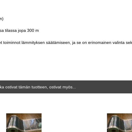
n)
a tilassa jopa 300 m
et toiminnot lämmityksen säätämiseen, ja se on erinomainen valinta sekä
tka ostivat tämän tuotteen, ostivat myös...