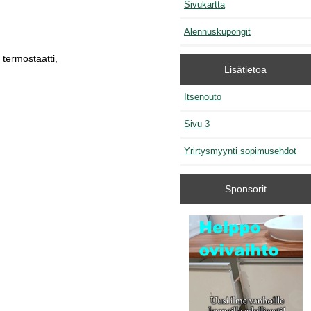
Sivukartta
Alennuskupongit
 termostaatti,
Lisätietoa
Itsenouto
Sivu 3
Yrirtysmyynti sopimusehdot
Sponsorit