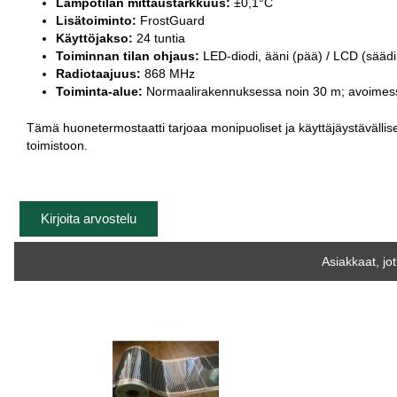
Lämpötilan mittaustarkkuus:
±0,1°C
Lisätoiminto:
FrostGuard
Käyttöjakso:
24 tuntia
Toiminnan tilan ohjaus:
LED-diodi, ääni (pää) / LCD (säädi
Radiotaajuus:
868 MHz
Toiminta-alue:
Normaalirakennuksessa noin 30 m; avoimess
Tämä huonetermostaatti tarjoaa monipuoliset ja käyttäjäystävällis
toimistoon.
Kirjoita arvostelu
Asiakkaat, jo