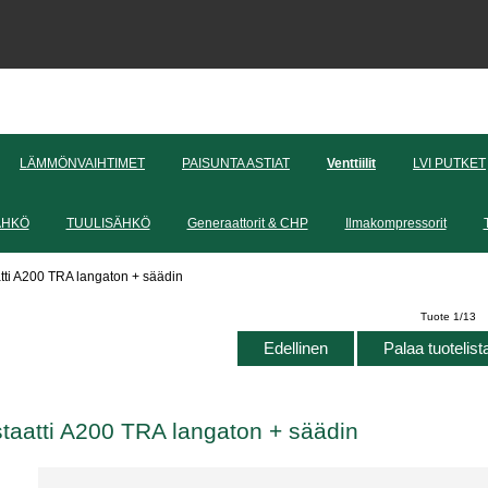
LÄMMÖNVAIHTIMET
PAISUNTA ASTIAT
Venttiilit
LVI PUTKET
ÄHKÖ
TUULISÄHKÖ
Generaattorit & CHP
Ilmakompressorit
ti A200 TRA langaton + säädin
Tuote 1/13
Edellinen
Palaa tuotelis
aatti A200 TRA langaton + säädin