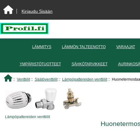
Kirjaudu Sisään
LÄMMITYS
LÄMMÖN TALTEENOTTO
VARAAJAT
YMPÄRISTÖTUOTTEET
SÄHKÖTARVIKKEET
AURINKOS
::
Venttiilit
::
Säätöventtiilit
::
Lämpöpattereiden venttiilit
:: Huonetermostaat
Lämpöpattereiden venttiilit
Huonetermost