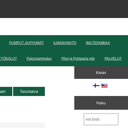
PUMPUT JA RYHMÄT
ILMANVAIHTO
IMUTEKNIIKKA
TYÖKALUT
Palonsammutus
Piha ja Puhtaana pito
PALVELUT
Kielet
taan
Seuraava
Haku