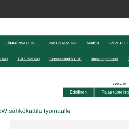
LÄMMÖNVAIHTIMET
PAISUNTA ASTIAT
Venttiilit
LVI PUTKET
ÄHKÖ
TUULISÄHKÖ
Generaattorit & CHP
Ilmakompressorit
Tuote 2/40
Edellinen
Palaa tuotelis
kW sähkökattila työmaalle