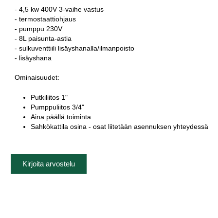
- 4,5 kw 400V 3-vaihe vastus
- termostaattiohjaus
- pumppu 230V
- 8L paisunta-astia
- sulkuventtiili lisäyshanalla/ilmanpoisto
- lisäyshana
Ominaisuudet:
Putkiliitos 1"
Pumppuliitos 3/4"
Aina päällä toiminta
Sahkökattila osina - osat liitetään asennuksen yhteydessä
Kirjoita arvostelu