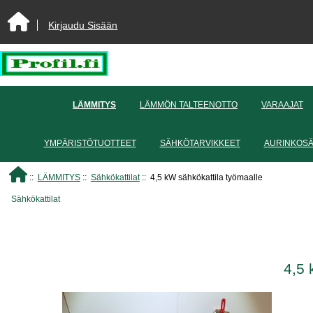
Kirjaudu Sisään
LÄMMITYS
LÄMMÖN TALTEENOTTO
VARAAJAT
YMPÄRISTÖTUOTTEET
SÄHKÖTARVIKKEET
AURINKOS
::
LÄMMITYS
::
Sähkökattilat
:: 4,5 kW sähkökattila työmaalle
Sähkökattilat
4,5 