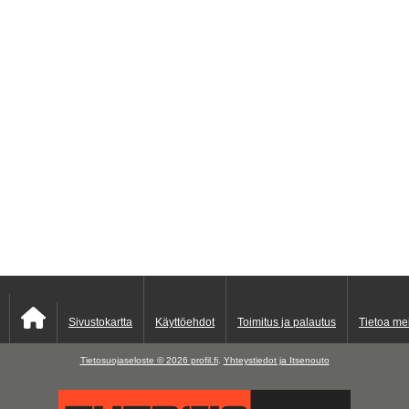
Sivustokartta
Käyttöehdot
Toimitus ja palautus
Tietoa me
Tietosuojaseloste © 2026
profil.fi
.
Yhteystiedot ja Itsenouto