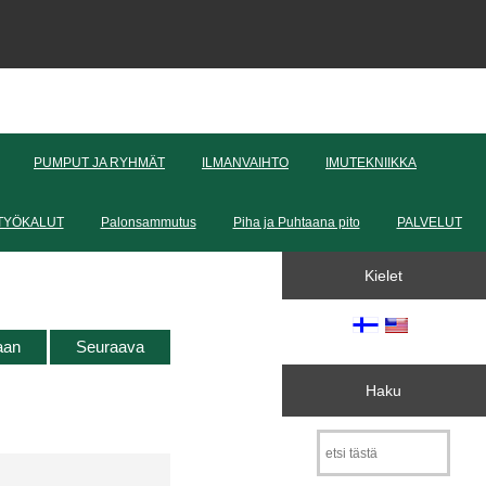
PUMPUT JA RYHMÄT
ILMANVAIHTO
IMUTEKNIIKKA
TYÖKALUT
Palonsammutus
Piha ja Puhtaana pito
PALVELUT
Kielet
taan
Seuraava
Haku