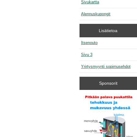
Sivukartta
Alennuskupongit
Lisätietoa
Itsenouto
Sivu 3
Yrirtysmyynti sopimusehdot
Sponsorit