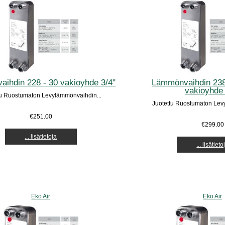
ihdin 228 - 30 vakioyhde 3/4"
Lämmönvaihdin 238 
vakioyhde 
tu Ruostumaton Levylämmönvaihdin...
Juotettu Ruostumaton Lev
€251.00
€299.00
... lisätietoja
... lisätieto
Eko Air
Eko Air