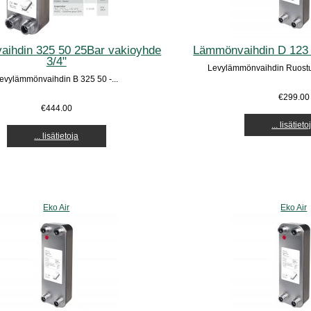
ihdin 325 50 25Bar vakioyhde
Lämmönvaihdin D 123 
3/4"
Levylämmönvaihdin Ruostu
evylämmönvaihdin B 325 50 -...
€299.00
€444.00
... lisätieto
... lisätietoja
Eko Air
Eko Air