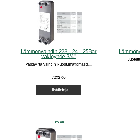
Lämmönvaihdin 228 - 24 - 25Bar
Lämmönva
vakioyhde 3/4"
Juotet
Vastavirta Vaihdin Ruostumattomasta...
€232.00
... lisätietoja
Eko Air