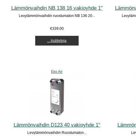
Lämmönvaihdin NB 138 16 vakioyhde 1"
Lämmönva
Levylämmönvaihdin ruostumaton NB 136 20...
Levyläm
€339.00
... lisätietoja
Eko Air
Lämmönvaihdin D123 40 vakioyhde 1"
Lämmönv
Levylämmönvaihdin Ruostumaton...
Le