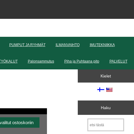
PUMPUT JA RYHMÄT
ILMANVAIHTO
IMUTEKNIIKKA
TYÖKALUT
Palonsammutus
Piha ja Puhtaana pito
PALVELUT
Kielet
Haku