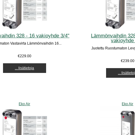
ihdin 328 - 16 vakioyhde 3/4"
Lämmönvaihdin 328 
vakioyhde 
aton Vastavirta Lämmönvaihdin 16...
Juotettu Ruostumaton Lev
€229.00
€239.00
... lisätietoja
... lisätieto
Eko Air
Eko Air