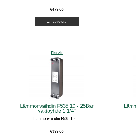
€479.00
... lisätietoja
Eko Air
Lämmönvaihdin F535 10 - 25Bar
Lämm
vakioyhde 1 1/4"
Lämmönvaihdin F535 10 -...
€399.00