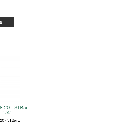
ja
8 20 - 31Bar
 1/4"
0 - 31Bar...