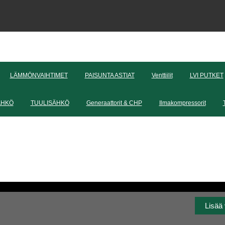
LÄMMÖNVAIHTIMET
PAISUNTA ASTIAT
Venttiilit
LVI PUTKET
ÄHKÖ
TUULISÄHKÖ
Generaattorit & CHP
Ilmakompressorit