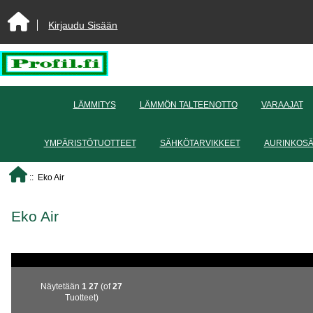
Kirjaudu Sisään
LÄMMITYS
LÄMMÖN TALTEENOTTO
VARAAJAT
YMPÄRISTÖTUOTTEET
SÄHKÖTARVIKKEET
AURINKOS
:: Eko Air
Eko Air
Näytetään
1
27
(of
27
Tuotteet)