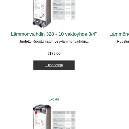
Lämmönvaihdin 328 - 10 vakioyhde 3/4"
Lämmönva
Juotettu Ruostumaton Levylämmönvaihdin...
Ruostum
€179.00
... lisätietoja
Eko Air