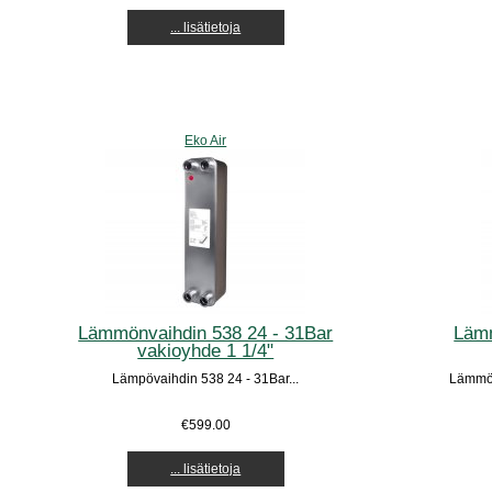
... lisätietoja
Eko Air
Lämmönvaihdin 538 24 - 31Bar
Lämm
vakioyhde 1 1/4"
Lämpövaihdin 538 24 - 31Bar...
Lämmön
€599.00
... lisätietoja