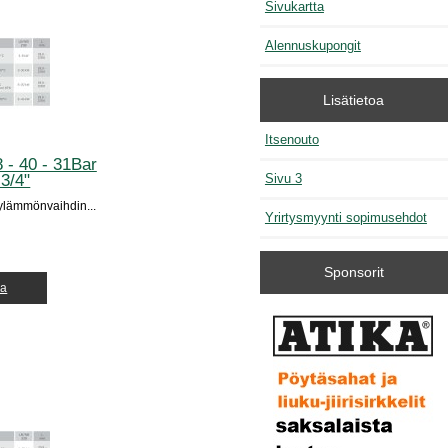
Sivukartta
Alennuskupongit
Lisätietoa
Itsenouto
- 40 - 31Bar
3/4"
Sivu 3
ylämmönvaihdin...
Yrirtysmyynti sopimusehdot
Sponsorit
ja