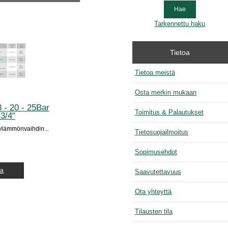
Tarkennettu haku
Tietoa
Tietoa meistä
Osta merkin mukaan
- 20 - 25Bar
Toimitus & Palautukset
3/4"
ylämmönvaihdin...
Tietosuojailmoitus
Sopimusehdot
ja
Saavutettavuus
Ota yhteyttä
Tilausten tila