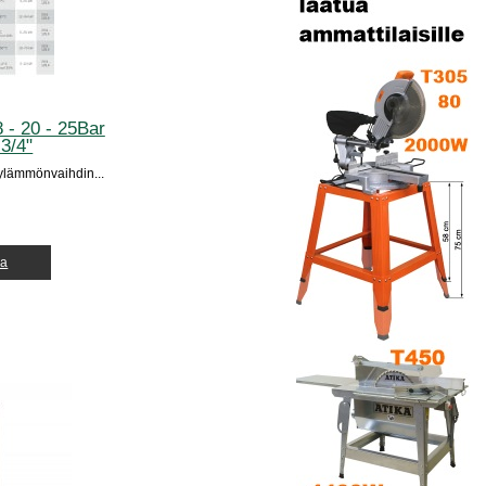
- 20 - 25Bar
3/4"
ylämmönvaihdin...
ja