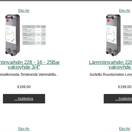
Eko Air
Eko Air
önvaihdin 228 - 16 - 25Bar
Lämmönvaihdin 228 
vakioyhde 3/4"
vakioyhde 
mattomasta Teräksestä Valmistettu...
Juotettu Ruostumaton Lev
€189.00
€199.00
... lisätietoja
... lisätieto
Eko Air
Eko Air