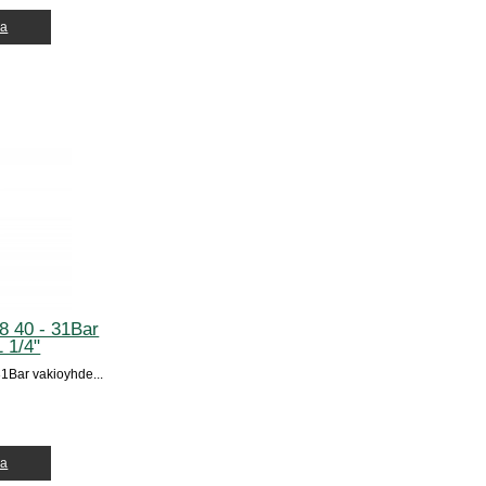
ja
8 40 - 31Bar
 1/4"
1Bar vakioyhde...
ja