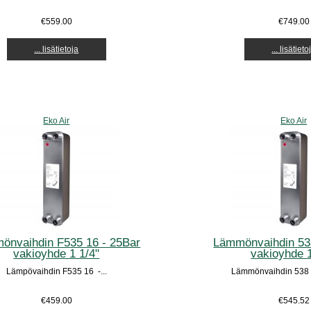
€559.00
€749.00
... lisätietoja
... lisätieto
Eko Air
Eko Air
önvaihdin F535 16 - 25Bar
Lämmönvaihdin 53
vakioyhde 1 1/4"
vakioyhde 1
Lämpövaihdin F535 16 -...
Lämmönvaihdin 538 2
€459.00
€545.52