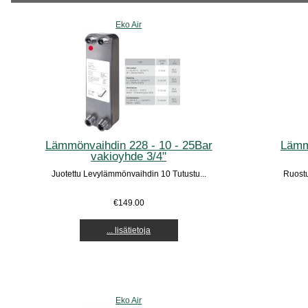
Eko Air
Lämmönvaihdin 228 - 10 - 25Bar
Lämm
vakioyhde 3/4"
Juotettu Levylämmönvaihdin 10 Tutustu...
Ruostu
€149.00
... lisätietoja
Eko Air