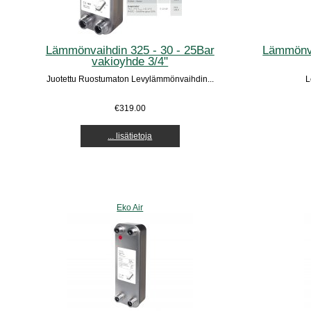
Lämmönvaihdin 325 - 30 - 25Bar
Lämmönva
vakioyhde 3/4"
Juotettu Ruostumaton Levylämmönvaihdin...
L
€319.00
... lisätietoja
Eko Air