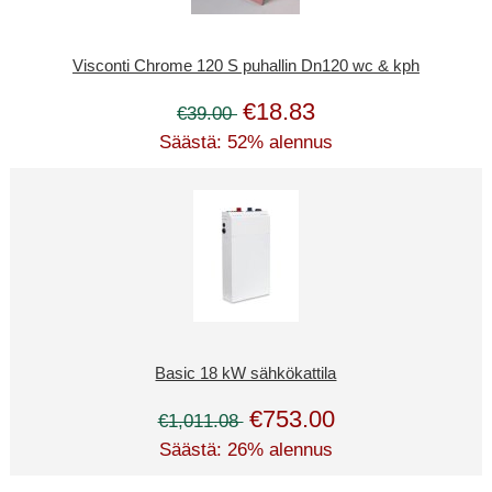
Visconti Chrome 120 S puhallin Dn120 wc & kph
€18.83
€39.00
Säästä: 52% alennus
Basic 18 kW sähkökattila
€753.00
€1,011.08
Säästä: 26% alennus