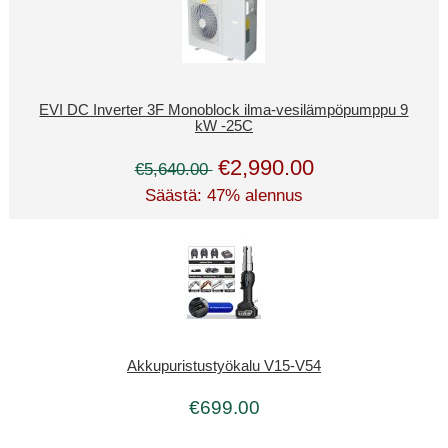
EVI DC Inverter 3F Monoblock ilma-vesilämpöpumppu 9
kW -25C
€2,990.00
€5,640.00
Säästä: 47% alennus
Akkupuristustyökalu V15-V54
€699.00