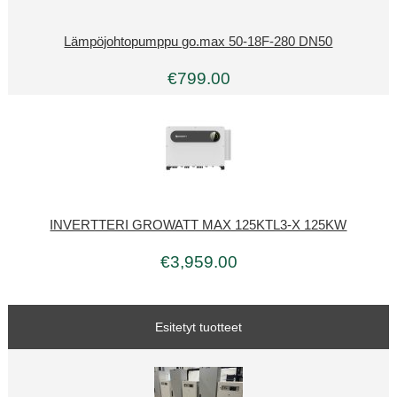
Lämpöjohtopumppu go.max 50-18F-280 DN50
€799.00
INVERTTERI GROWATT MAX 125KTL3-X 125KW
€3,959.00
Esitetyt tuotteet