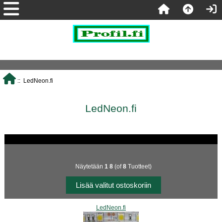
:: LedNeon.fi
LedNeon.fi
Näytetään
1
8
(of
8
Tuotteet)
LedNeon.fi