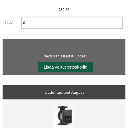
€30.26
Lisää:
Näytetään
1
8
(of
8
Tuotteet)
Uudet tuotteet August