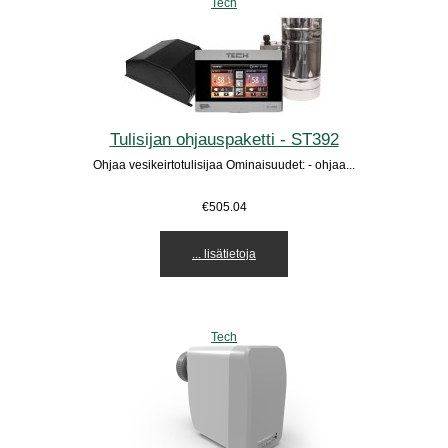
Tech
Tulisijan ohjauspaketti - ST392
Ohjaa vesikeirtotulisijaa Ominaisuudet: - ohjaa...
€505.04
... lisätietoja
Tech