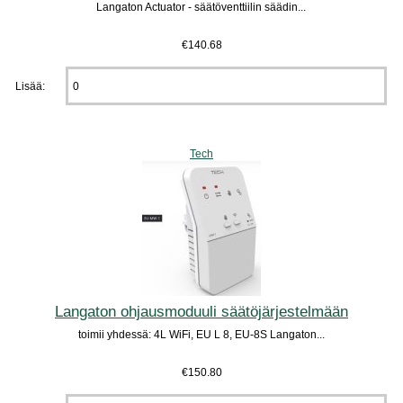
Langaton Actuator - säätöventtiilin säädin...
€140.68
Lisää:
Tech
Langaton ohjausmoduuli säätöjärjestelmään
toimii yhdessä: 4L WiFi, EU L 8, EU-8S Langaton...
€150.80