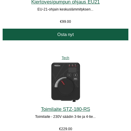
Kiertovesipumpun ohjaus EU21
EU-21-ohjain keskuslämmityksen...
€99.00
Osta nyt
Tech
Toimilaite STZ-180-RS
Toimilaite - 230V säädin 3-tie ja 4-tie...
€229.00