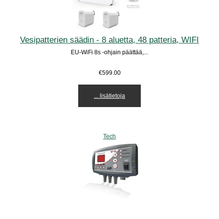
Vesipatterien säädin - 8 aluetta, 48 patteria, WIFI
EU-WiFi 8s -ohjain päättää,...
€599.00
... lisätietoja
Tech