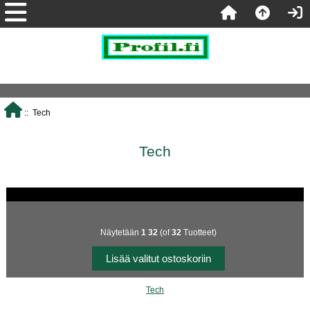
:: Tech
Tech
Näytetään
1
32
(of
32
Tuotteet)
Tech