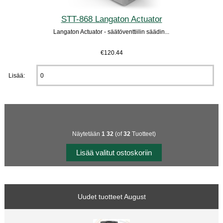
STT-868 Langaton Actuator
Langaton Actuator - säätöventtiilin säädin...
€120.44
Lisää:
Näytetään
1
32
(of
32
Tuotteet)
Uudet tuotteet August