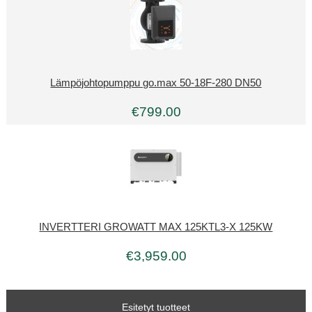
Lämpöjohtopumppu go.max 50-18F-280 DN50
€799.00
INVERTTERI GROWATT MAX 125KTL3-X 125KW
€3,959.00
Esitetyt tuotteet