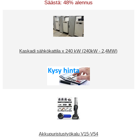
Säästä: 48% alennus
Kaskadi sähkökattila x 240 kW (240kW - 2,4MW)
Akkupuristustyökalu V15-V54