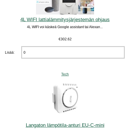
4L WIFI lattialämmitysjärjestemän ohjaus
4L WIFI voi käskeä Google assistant tai Alexan...
€302.62
Lisää:
Tech
Langaton lämpötila-anturi EU-C-mini