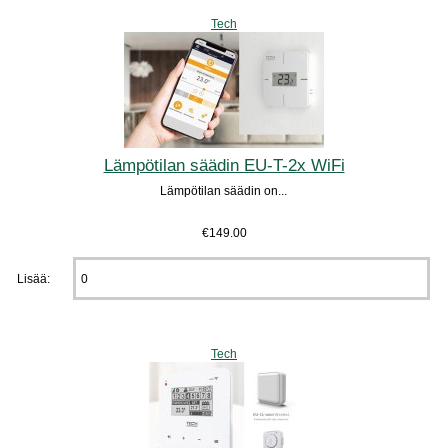
Tech
Lämpötilan säädin EU-T-2x WiFi
Lämpötilan säädin on...
€149.00
Lisää:
Tech