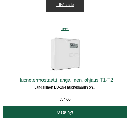
... lisätietoja
Tech
Huonetermostaatti langallinen, ohjaus T1-T2
Langallinen EU-294 huonesäädin on...
€64.00
Osta nyt