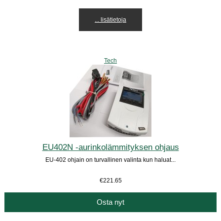
... lisätietoja
Tech
EU402N -aurinkolämmityksen ohjaus
EU-402 ohjain on turvallinen valinta kun haluat...
€221.65
Osta nyt