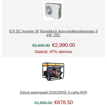
EVI DC Inverter 3F Monoblock ilma-vesilämpöpumppu 9
kW -25C
€2,990.00
€5,640.00
Säästä: 47% alennus
Diesel aggregaatti DG6100XE-3-vaihe AVR
€878.50
€1,690.00