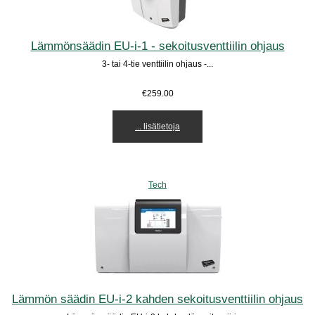
Lämmönsäädin EU-i-1 - sekoitusventtiilin ohjaus
3- tai 4-tie venttiilin ohjaus -...
€259.00
... lisätietoja
Tech
Lämmön säädin EU-i-2 kahden sekoitusventtiilin ohjaus