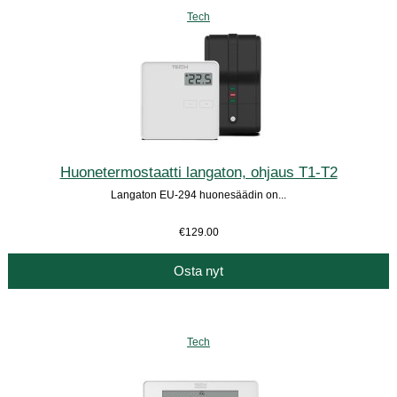
Tech
Huonetermostaatti langaton, ohjaus T1-T2
Langaton EU-294 huonesäädin on...
€129.00
Osta nyt
Tech