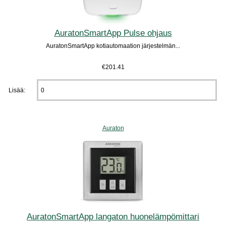
AuratonSmartApp Pulse ohjaus
AuratonSmartApp kotiautomaation järjestelmän...
€201.41
Lisää:
Auraton
AuratonSmartApp langaton huonelämpömittari