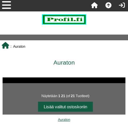
:: Auraton
Auraton
Näytetään
1
21
(of
21
Tuotteet)
Auraton