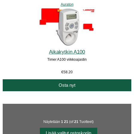
Auraton
Aikakytkin A100
Timer A100 viikkoajastin
€58.20
Osta nyt
Näytetään
1
21
(of
21
Tuotteet)