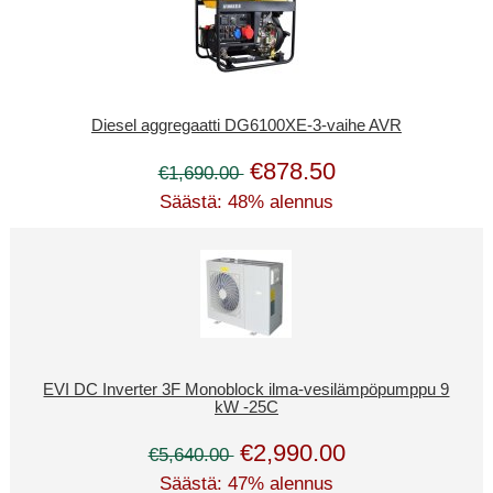
Diesel aggregaatti DG6100XE-3-vaihe AVR
€878.50
€1,690.00
Säästä: 48% alennus
EVI DC Inverter 3F Monoblock ilma-vesilämpöpumppu 9
kW -25C
€2,990.00
€5,640.00
Säästä: 47% alennus