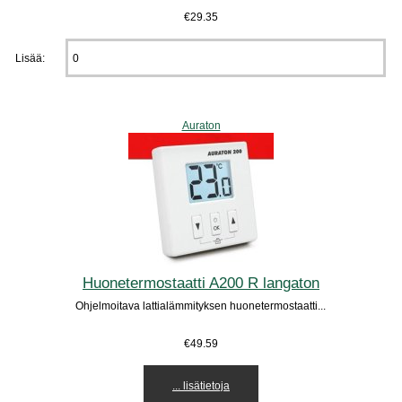
€29.35
Lisää:
Auraton
Huonetermostaatti A200 R langaton
Ohjelmoitava lattialämmityksen huonetermostaatti...
€49.59
... lisätietoja