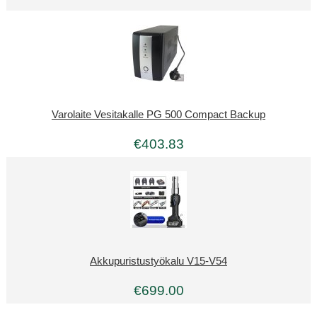
Varolaite Vesitakalle PG 500 Compact Backup
€403.83
Akkupuristustyökalu V15-V54
€699.00