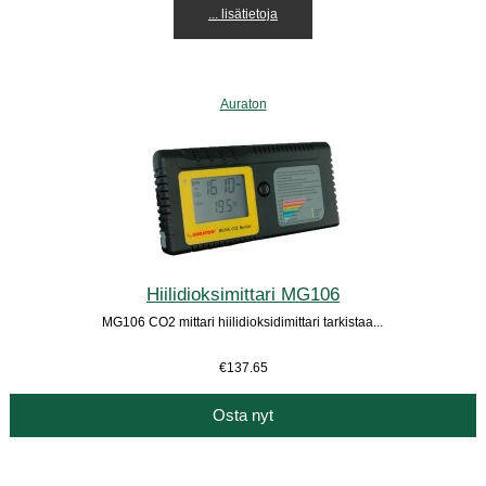
... lisätietoja
Auraton
Hiilidioksimittari MG106
MG106 CO2 mittari hiilidioksidimittari tarkistaa...
€137.65
Osta nyt