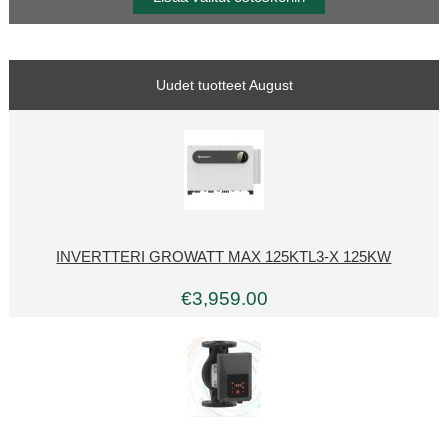
Uudet tuotteet August
INVERTTERI GROWATT MAX 125KTL3-X 125KW
€3,959.00