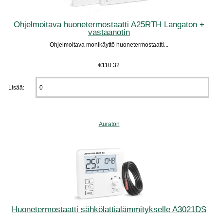
Ohjelmoitava huonetermostaatti A25RTH Langaton +
vastaanotin
Ohjelmoitava monikäyttö huonetermostaatti...
€110.32
Lisää:
Auraton
Huonetermostaatti sähkölattialämmitykselle A3021DS