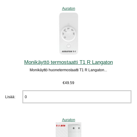
Auraton
Monikäyttö termostaatti T1 R Langaton
Monikäyttö huonetermostaatti T1 R Langaton...
€49.59
Lisää:
Auraton