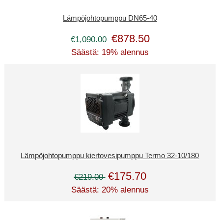
Lämpöjohtopumppu DN65-40
€878.50
€1,090.00
Säästä: 19% alennus
Lämpöjohtopumppu kiertovesipumppu Termo 32-10/180
€175.70
€219.00
Säästä: 20% alennus