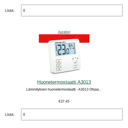
Lisää:
Auraton
Huonetermostaatti A3013
Lämmityksen huonetermostaatti - A3013 Ohjaa...
€37.45
Lisää: