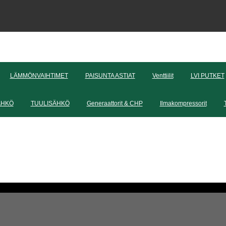
LÄMMÖNVAIHTIMET
PAISUNTA ASTIAT
Venttiilit
LVI PUTKET
ÄHKÖ
TUULISÄHKÖ
Generaattorit & CHP
Ilmakompressorit