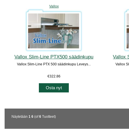
Vallox
Vallox Slim-Line PTX500 säädinkupu
Vallox
Vallox Slim-Line PTX 500 säädinkupu Leveys...
Vallox S
€322.86
Osta nyt
Näytetään
1
6
(of
6
Tuotteet)