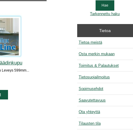
Tarkennettu haku
Tietoa
Tietoa meistä
Osta merkin mukaan
säädinkupu
Toimitus & Palautukset
u Leveys 599mm...
Tietosuojailmoitus
Sopimusehdot
t
Saavutettavuus
Ota yhteyttä
Tilausten tila