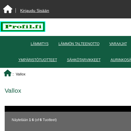
Kirjaudu Sisään
LÄMMITYS
LÄMMÖN TALTEENOTTO
VARAAJAT
YMPÄRISTÖTUOTTEET
SÄHKÖTARVIKKEET
AURINKOS
:: Vallox
Vallox
Näytetään
1
6
(of
6
Tuotteet)