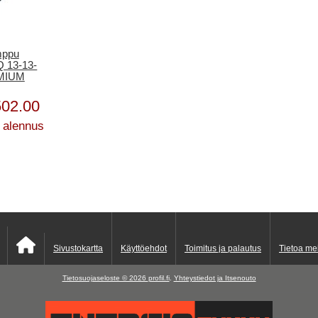
mppu
Q 13-13-
EMIUM
502.00
 alennus
Sivustokartta
Käyttöehdot
Toimitus ja palautus
Tietoa me
Tietosuojaseloste © 2026
profil.fi
.
Yhteystiedot ja Itsenouto