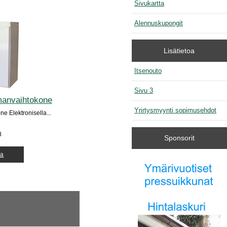
Sivukartta
Alennuskupongit
Lisätietoa
Itsenouto
Sivu 3
manvaihtokone
Yrirtysmyynti sopimusehdot
e Elektronisella...
8
Sponsorit
ja