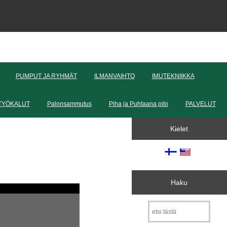
PUMPUT JA RYHMÄT
ILMANVAIHTO
IMUTEKNIIKKA
TYÖKALUT
Palonsammutus
Piha ja Puhtaana pito
PALVELUT
Kielet
Haku