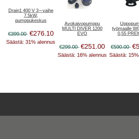
Drain1 400 V 3∼vaihe
7.5kW,
pumppukeskus
Avokaivopumppu
Uppopu
MULTI DIVER 1200
työmaalle W
€276.10
€399.00
EVO
0,55 PR
Säästä: 31% alennus
€251.00
€
€299.00
€590.00
Säästä: 16% alennus
Säästä: 15%