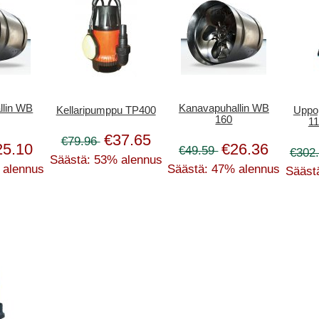
llin WB
Kanavapuhallin WB
Kellaripumppu TP400
Uppo
160
11
€37.65
€79.96
25.10
€26.36
€49.59
€302
Säästä: 53% alennus
 alennus
Säästä: 47% alennus
Sääst