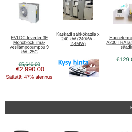
Kaskadi sähkökattila x
EVI DC Inverter 3F
Huonetermo
240 kW (240kW -
Monoblock ilma-
A200 TRA la
2,4MW)
vesilämpöpumppu 9
säädi
kW -25C
€129.
€5,640.00
€2,990.00
Säästä: 47% alennus