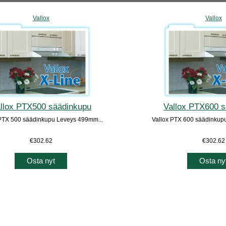
Vallox
Vallox
llox PTX500 säädinkupu
Vallox PTX600 
 PTX 500 säädinkupu Leveys 499mm...
Vallox PTX 600 säädinkup
€302.62
€302.62
Osta nyt
Osta ny