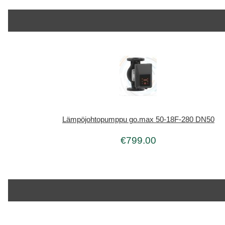
Lämpöjohtopumppu go.max 50-18F-280 DN50
€799.00