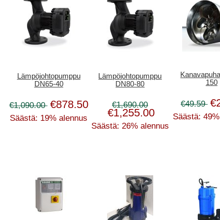
Kanavapuha
Lämpöjohtopumppu
Lämpöjohtopumppu
150
DN65-40
DN80-80
€
€878.50
€49.59
€1,690.00
€1,090.00
€1,255.00
Säästä: 49%
Säästä: 19% alennus
Säästä: 26% alennus