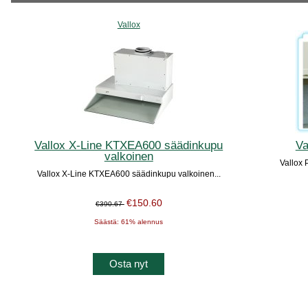
Vallox
Vallox X-Line KTXEA600 säädinkupu
Va
valkoinen
Vallox
Vallox X-Line KTXEA600 säädinkupu valkoinen...
€150.60
€390.67
Säästä: 61% alennus
Osta nyt