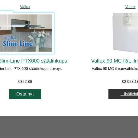
Vallox
Vallox
 Slim-Line PTX600 säädinkupu
Vallox 90 MC R/L il
lim-Line PTX 600 säädinkupu Leveys...
Vallox 90 MC ilmanvaihtokon
€322.86
€2,023.1
Osta nyt
... lisätieto