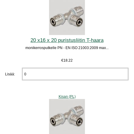
20 x16 x 20 puristusliitin T-haara
monikerrosputkelle PN - EN ISO 21003:2009 max...
€18.22
Lisää:
Kisan (PL)