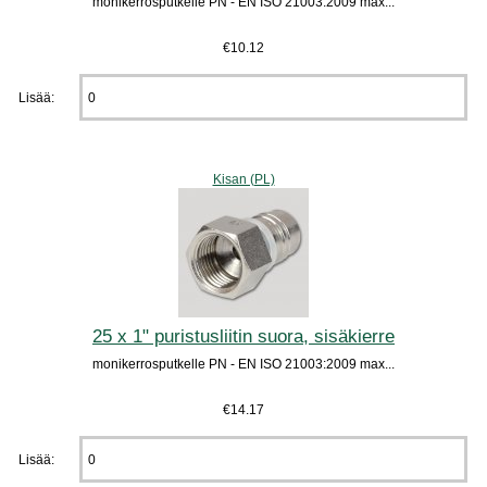
monikerrosputkelle PN - EN ISO 21003:2009 max...
€10.12
Lisää:
Kisan (PL)
25 x 1" puristusliitin suora, sisäkierre
monikerrosputkelle PN - EN ISO 21003:2009 max...
€14.17
Lisää: