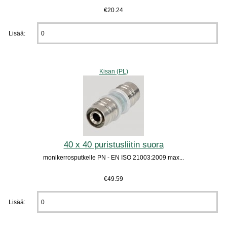
€20.24
Lisää:
Kisan (PL)
40 x 40 puristusliitin suora
monikerrosputkelle PN - EN ISO 21003:2009 max...
€49.59
Lisää: