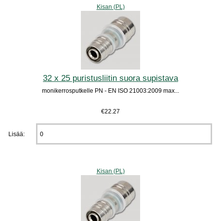
Kisan (PL)
32 x 25 puristusliitin suora supistava
monikerrosputkelle PN - EN ISO 21003:2009 max...
€22.27
Lisää:
Kisan (PL)