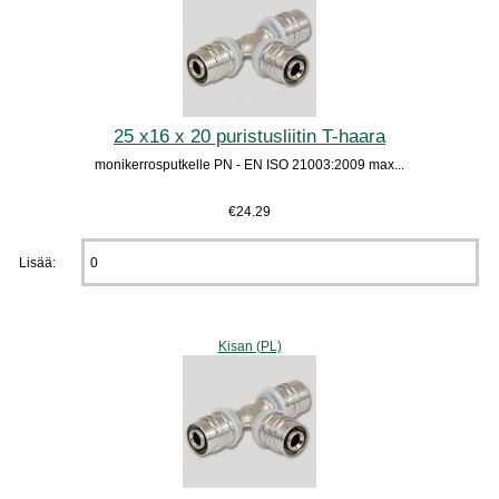
25 x16 x 20 puristusliitin T-haara
monikerrosputkelle PN - EN ISO 21003:2009 max...
€24.29
Lisää:
Kisan (PL)