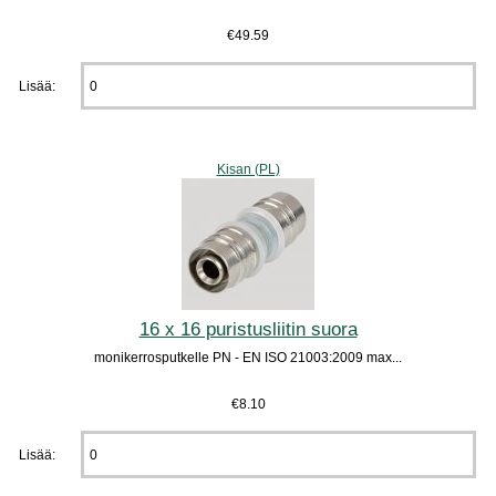
€49.59
Lisää:
Kisan (PL)
16 x 16 puristusliitin suora
monikerrosputkelle PN - EN ISO 21003:2009 max...
€8.10
Lisää: