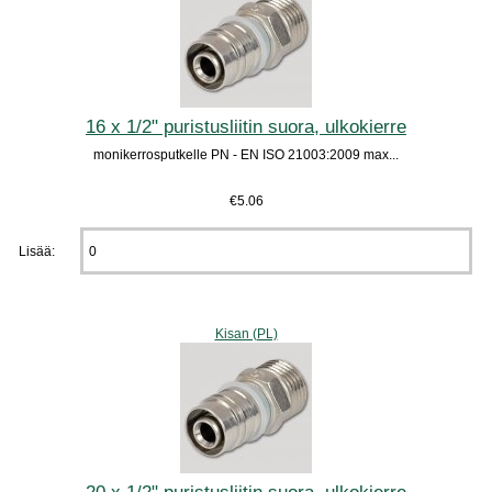
16 x 1/2" puristusliitin suora, ulkokierre
monikerrosputkelle PN - EN ISO 21003:2009 max...
€5.06
Lisää:
Kisan (PL)
20 x 1/2" puristusliitin suora, ulkokierre