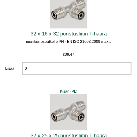
32 x 16 x 32 puristusliitin T-haara
monikerrosputkelle PN - EN ISO 21003:2009 max...
€39.47
Lisää:
Kisan (PL)
32 x 25 x 25 puristusliitin T-haara