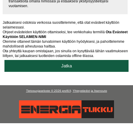
transaktioita omalla nimissäsi ja estääksesi yksityisyystietojesi
vuotamisen.
Jatkaaksesi ostoksia verkossa suosittelemme, että otat evästeet käyttöön
selaimessasi.
Ohjeet evästeiden käyttöön ottamiseksi, tee verkkohaku termillä
Ota Evästeet
Käyttöön SELAIMEN-NIMI
Olemme ottaneet tämän turvatoimen käyttöön hyödyksesi, ja pahoittelemme
mahdollisesti aiheutuvaa haittaa.
Ota yhteyttä kaupan omistajaan, jos sinulla on kysyttävää tähän vaatimukseen
liittyen, tai jatkaaksesi tuotteiden ostamista offline-tilassa.
Jatka
Tietosuojaseloste © 2026
profil.fi
.
Yhteystiedot ja Itsenouto