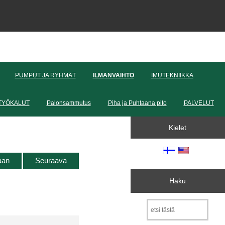
PUMPUT JA RYHMÄT
ILMANVAIHTO
IMUTEKNIIKKA
TYÖKALUT
Palonsammutus
Piha ja Puhtaana pito
PALVELUT
Kielet
taan
Seuraava
Haku