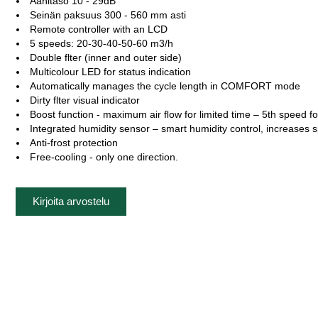
Äänitaso 10 - 29dB
Seinän paksuus 300 - 560 mm asti
Remote controller with an LCD
5 speeds: 20-30-40-50-60 m3/h
Double flter (inner and outer side)
Multicolour LED for status indication
Automatically manages the cycle length in COMFORT mode
Dirty flter visual indicator
Boost function - maximum air ﬂow for limited time – 5th speed f
Integrated humidity sensor – smart humidity control, increases sp
Anti-frost protection
Free-cooling - only one direction.
Kirjoita arvostelu