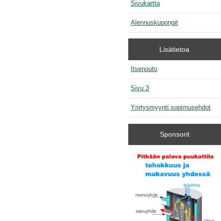
Sivukartta
Alennuskupongit
Lisätietoa
Itsenouto
Sivu 3
Yrirtysmyynti sopimusehdot
Sponsorit