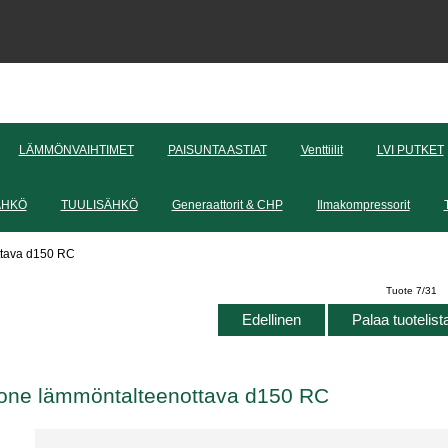
LÄMMÖNVAIHTIMET
PAISUNTA ASTIAT
Venttiilit
LVI PUTKET
ÄHKÖ
TUULISÄHKÖ
Generaattorit & CHP
Ilmakompressorit
ttava d150 RC
Tuote 7/31
Edellinen
Palaa tuotelis
kone lämmöntalteenottava d150 RC