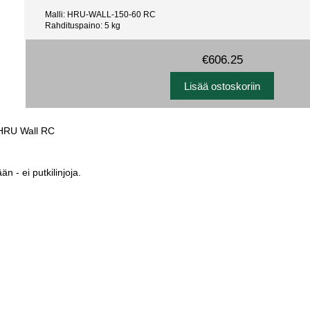
Malli: HRU-WALL-150-60 RC
Rahdituspaino: 5 kg
€606.25
 HRU Wall RC
 - ei putkilinjoja.