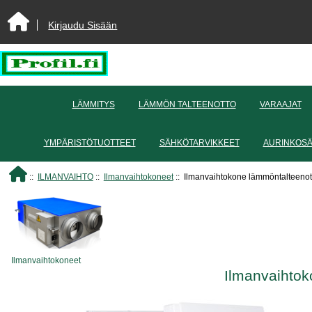
Kirjaudu Sisään
LÄMMITYS
LÄMMÖN TALTEENOTTO
VARAAJAT
YMPÄRISTÖTUOTTEET
SÄHKÖTARVIKKEET
AURINKOS
::
ILMANVAIHTO
::
Ilmanvaihtokoneet
:: Ilmanvaihtokone lämmöntalteeno
Ilmanvaihtokoneet
Ilmanvaihto