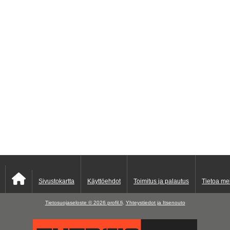
Sivustokartta
Käyttöehdot
Toimitus ja palautus
Tietoa me
Tietosuojaseloste © 2026
profil.fi
.
Yhteystiedot ja Itsenouto