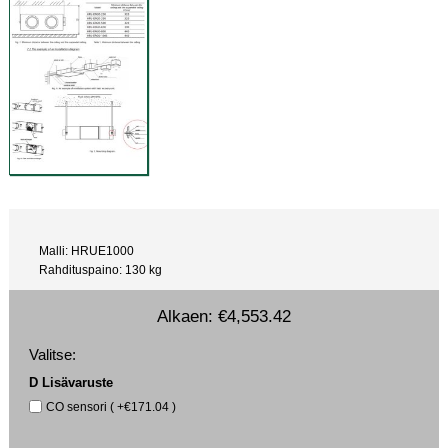
Malli: HRUE1000
Rahdituspaino: 130 kg
Alkaen:
€4,553.42
Valitse:
D Lisävaruste
CO sensori ( +€171.04 )