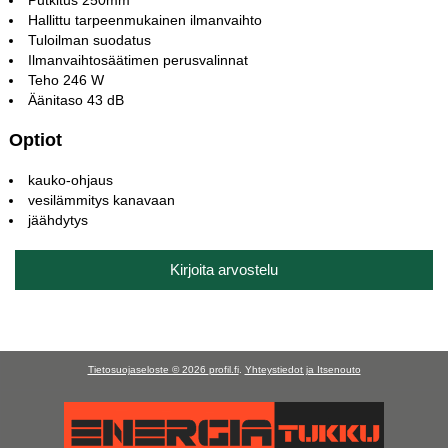
Hallittu tarpeenmukainen ilmanvaihto
Tuloilman suodatus
Ilmanvaihtosäätimen perusvalinnat
Teho 246 W
Äänitaso 43 dB
Optiot
kauko-ohjaus
vesilämmitys kanavaan
jäähdytys
Kirjoita arvostelu
Tietosuojaseloste © 2026
profil.fi
.
Yhteystiedot ja Itsenouto