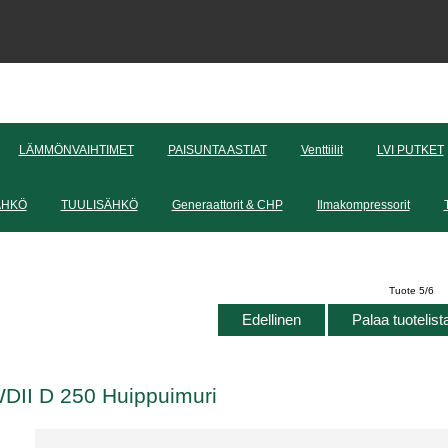
LÄMMÖNVAIHTIMET
PAISUNTA ASTIAT
Venttiilit
LVI PUTKET
ÄHKÖ
TUULISÄHKÖ
Generaattorit & CHP
Ilmakompressorit
Tuote 5/6
Edellinen
Palaa tuotelis
DII D 250 Huippuimuri