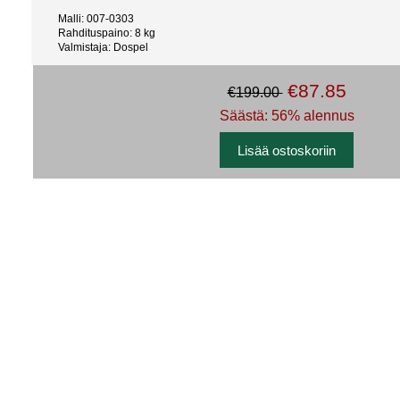
Malli: 007-0303
Rahdituspaino: 8 kg
Valmistaja: Dospel
€87.85
€199.00
Säästä: 56% alennus