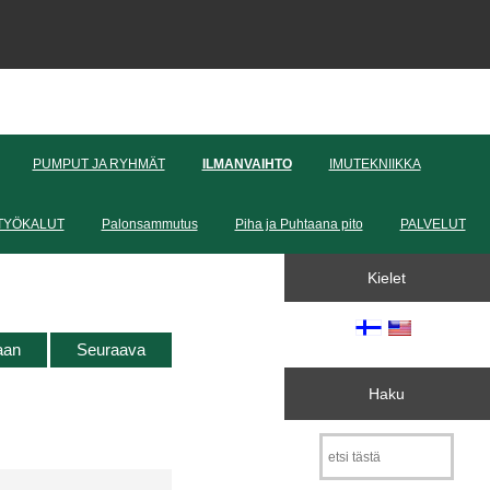
PUMPUT JA RYHMÄT
ILMANVAIHTO
IMUTEKNIIKKA
TYÖKALUT
Palonsammutus
Piha ja Puhtaana pito
PALVELUT
Kielet
taan
Seuraava
Haku