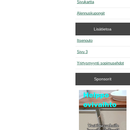
Sivukartta
Alennuskupongit
Lisätietoa
Itsenouto
Sivu 3
Yrirtysmyynti sopimusehdot
Sponsorit