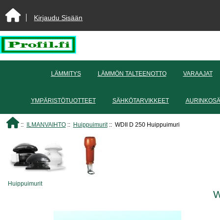
Kirjaudu Sisään
LÄMMITYS
LÄMMÖN TALTEENOTTO
VARAAJAT
YMPÄRISTÖTUOTTEET
SÄHKÖTARVIKKEET
AURINKOS
::
ILMANVAIHTO
::
Huippuimurit
:: WDII D 250 Huippuimuri
Huippuimurit
W