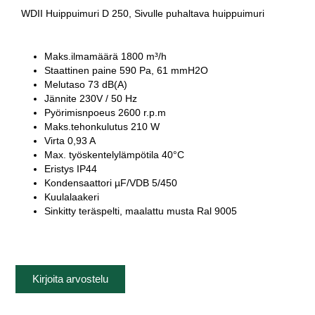
WDII Huippuimuri D 250, Sivulle puhaltava huippuimuri
Maks.ilmamäärä 1800 m³/h
Staattinen paine 590 Pa, 61 mmH2O
Melutaso 73 dB(A)
Jännite 230V / 50 Hz
Pyörimisnpoeus 2600 r.p.m
Maks.tehonkulutus 210 W
Virta 0,93 A
Max. työskentelylämpötila 40°C
Eristys IP44
Kondensaattori µF/VDB 5/450
Kuulalaakeri
Sinkitty teräspelti, maalattu musta Ral 9005
Kirjoita arvostelu