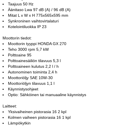
Taajuus 50 Hz
Äänitaso Lwa 97 dB (A) / 96 dB (A)
Mitat L x W x H 775x565x595 mm
Synkroninen vaihtovirtalaturi
Kotelointiluokka IP 23
Moottorin tiedot:
Moottorin tyyppi HONDA GX 270
Teho 3000 rpm 5,7 kW
Polttoaine 95
Polttoainesäiliön tilavuus 5,3 l
Polttoaineen kulutus 2,2 l / h
Autonominen toiminta 2,4 h
Moottoriöljy SAE 10W-30
Moottoriöljyn tilavuus 1,1 l
Käynnistysohjeet
Optio: Sähköinen tai manuaaline käynnistys
Laitteet:
Yksivaiheinen pistorasia 16 2 kpl
Kolmen vaiheen pistorasia 16 1 kpl
Lämpökytkin