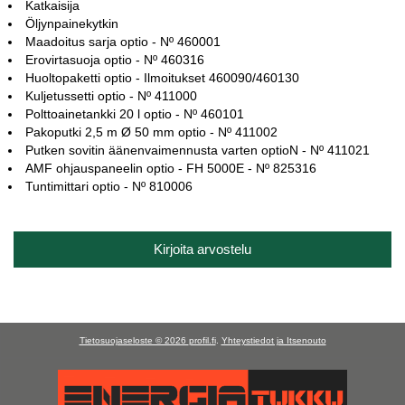
Katkaisija
Öljynpainekytkin
Maadoitus sarja optio - Nº 460001
Erovirtasuoja optio - Nº 460316
Huoltopaketti optio - Ilmoitukset 460090/460130
Kuljetussetti optio - Nº 411000
Polttoainetankki 20 l optio - Nº 460101
Pakoputki 2,5 m Ø 50 mm optio - Nº 411002
Putken sovitin äänenvaimennusta varten optioN - Nº 411021
AMF ohjauspaneelin optio - FH 5000E - Nº 825316
Tuntimittari optio - Nº 810006
Kirjoita arvostelu
Tietosuojaseloste © 2026
profil.fi
.
Yhteystiedot ja Itsenouto