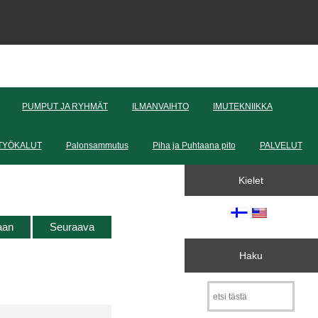
PUMPUT JA RYHMÄT
ILMANVAIHTO
IMUTEKNIIKKA
TYÖKALUT
Palonsammutus
Piha ja Puhtaana pito
PALVELUT
Kielet
taan
Seuraava
Haku