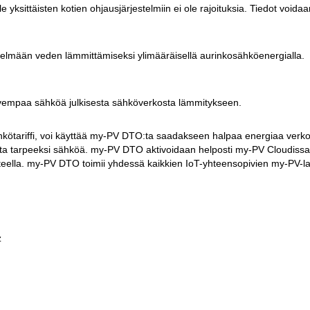
 yksittäisten kotien ohjausjärjestelmiin ei ole rajoituksia. Tiedot voidaa
stelmään veden lämmittämiseksi ylimääräisellä aurinkosähköenergialla.
lvempaa sähköä julkisesta sähköverkosta lämmitykseen.
hkötariffi, voi käyttää my-PV DTO:ta saadakseen halpaa energiaa verk
tuota tarpeeksi sähköä. my-PV DTO aktivoidaan helposti my-PV Cloudissa
teella. my-PV DTO toimii yhdessä kaikkien IoT-yhteensopivien my-PV-la
z