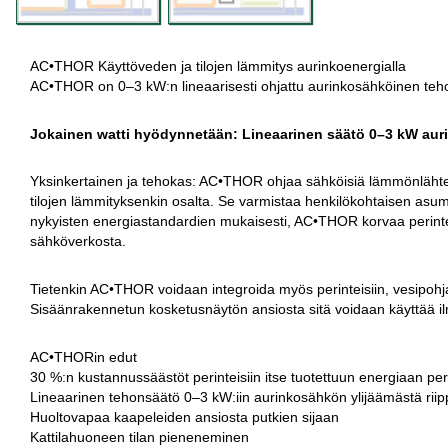
AC•THOR Käyttöveden ja tilojen lämmitys aurinkoenergialla
AC•THOR on 0–3 kW:n lineaarisesti ohjattu aurinkosähköinen tehonsä
Jokainen watti hyödynnetään: Lineaarinen säätö 0–3 kW aur
Yksinkertainen ja tehokas: AC•THOR ohjaa sähköisiä lämmönläht
tilojen lämmityksenkin osalta. Se varmistaa henkilökohtaisen asu
nykyisten energiastandardien mukaisesti, AC•THOR korvaa perinte
sähköverkosta.
Tietenkin AC•THOR voidaan integroida myös perinteisiin, vesipohjais
Sisäänrakennetun kosketusnäytön ansiosta sitä voidaan käyttää ilma
AC•THORin edut
30 %:n kustannussäästöt perinteisiin itse tuotettuun energiaan peru
Lineaarinen tehonsäätö 0–3 kW:iin aurinkosähkön ylijäämästä rii
Huoltovapaa kaapeleiden ansiosta putkien sijaan
Kattilahuoneen tilan pieneneminen