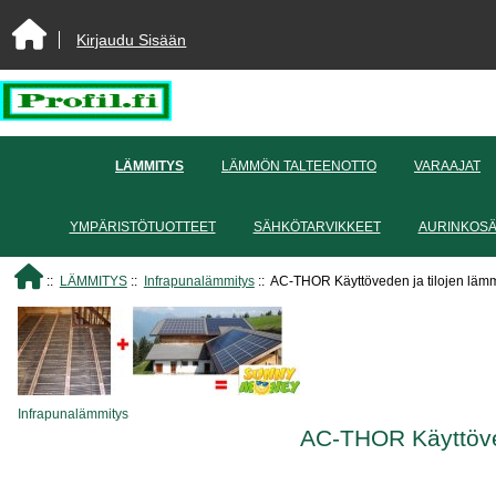
Kirjaudu Sisään
LÄMMITYS
LÄMMÖN TALTEENOTTO
VARAAJAT
YMPÄRISTÖTUOTTEET
SÄHKÖTARVIKKEET
AURINKOS
::
LÄMMITYS
::
Infrapunalämmitys
:: AC-THOR Käyttöveden ja tilojen lämm
Infrapunalämmitys
AC-THOR Käyttöved