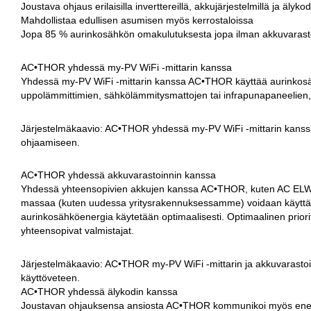
Joustava ohjaus erilaisilla inverttereillä, akkujärjestelmillä ja älykod
Mahdollistaa edullisen asumisen myös kerrostaloissa
Jopa 85 % aurinkosähkön omakulutuksesta jopa ilman akkuvarasto
AC•THOR yhdessä my-PV WiFi -mittarin kanssa
Yhdessä my-PV WiFi -mittarin kanssa AC•THOR käyttää aurinkosäh
uppolämmittimien, sähkölämmitysmattojen tai infrapunapaneelien,
Järjestelmäkaavio: AC•THOR yhdessä my-PV WiFi -mittarin kanssa
ohjaamiseen.
AC•THOR yhdessä akkuvarastoinnin kanssa
Yhdessä yhteensopivien akkujen kanssa AC•THOR, kuten AC ELWA 
massaa (kuten uudessa yritysrakennuksessamme) voidaan käyttää 
aurinkosähköenergia käytetään optimaalisesti. Optimaalinen priori
yhteensopivat valmistajat.
Järjestelmäkaavio: AC•THOR my-PV WiFi -mittarin ja akkuvarastoi
käyttöveteen.
AC•THOR yhdessä älykodin kanssa
Joustavan ohjauksensa ansiosta AC•THOR kommunikoi myös energian