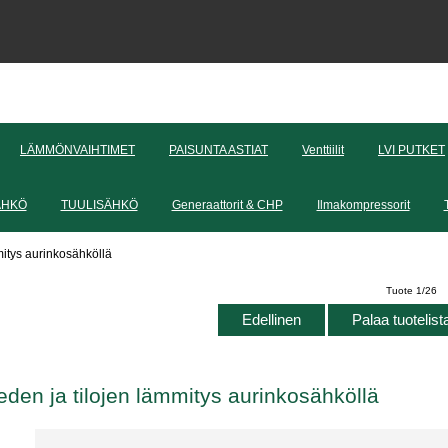
LÄMMÖNVAIHTIMET
PAISUNTA ASTIAT
Venttiilit
LVI PUTKET
ÄHKÖ
TUULISÄHKÖ
Generaattorit & CHP
Ilmakompressorit
itys aurinkosähköllä
Tuote 1/26
Edellinen
Palaa tuotelis
en ja tilojen lämmitys aurinkosähköllä