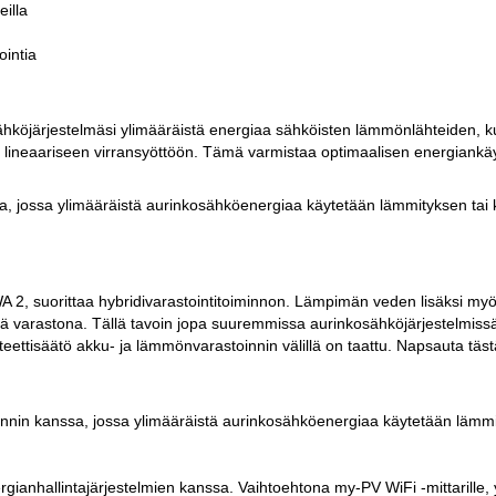
eilla
intia
köjärjestelmäsi ylimääräistä energiaa sähköisten lämmönlähteiden, k
 lineaariseen virransyöttöön. Tämä varmistaa optimaalisen energiankä
, jossa ylimääräistä aurinkosähköenergiaa käytetään lämmityksen tai
2, suorittaa hybridivarastointitoiminnon. Lämpimän veden lisäksi my
varastona. Tällä tavoin jopa suuremmissa aurinkosähköjärjestelmiss
teettisäätö akku- ja lämmönvarastoinnin välillä on taattu. Napsauta täs
nnin kanssa, jossa ylimääräistä aurinkosähköenergiaa käytetään lämmi
hallintajärjestelmien kanssa. Vaihtoehtona my-PV WiFi -mittarille, y