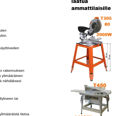
uten
ytön.
 käyttöveden
ös rakennuksen
ä ylimääräinen
tä nähdäksesi
tykseen tai
limääräistä tietoa