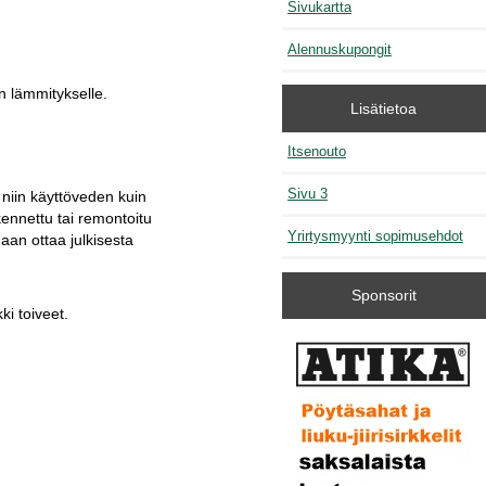
Sivukartta
Alennuskupongit
n lämmitykselle.
Lisätietoa
Itsenouto
Sivu 3
iin käyttöveden kuin
ennettu tai remontoitu
Yrirtysmyynti sopimusehdot
an ottaa julkisesta
Sponsorit
ki toiveet.