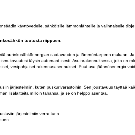
ädin käyttövedelle, sähköisille lämmönlähteille ja valinnaiselle tiloje
inkosähkön tuotosta riippuen.
eitä aurinkosähköenergian saatavuuden ja lämmöntarpeen mukaan. Ja n
mismukavuutesi täysin automaattisesti. Asuinrakennuksessa, joka on rak
iset, vesipohjaiset rakennusasennukset. Puuttuva jäännösenergia voida
iin järjestelmiin, kuten puskurivarastoihin. Sen joustavuus täyttää kaik
n lisälaitteita milloin tahansa, ja se on helppo asentaa.
stuviin järjestelmiin verrattuna
ppuen