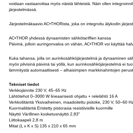
voidaan vastaanottaa myös näistä lähteistä. Näin ollen integroinnille
järjestelmässä.
Järjestelmäkaavio AC•THORista, joka on integroitu älykodin järje
AC•THOR yhdessä dynaamisten sähkötariffien kanssa
Päivinä, jolloin auringonvaloa on vähän, AC•THOR voi käyttää ha
Kuka tahansa, jolla on aurinkosähköjärjestelmä ja dynaaminen sä
myös pilvisinä päivinä tai yöllä, kun aurinkosähköjärjestelmä ei 
lämmitystä automaattisesti – alhaisimpien markkinahintojen perus
Tekniset tiedot
Verkkojännite 230 V, 45–65 Hz
Lähtötehot 0–3000 W lineaarisesti ohjattu + relelähtö 16 A
Verkkoliitäntä Yksivaiheinen, maadoitettu pistoke, 230 V, 50–60 H
Kuormaliitäntä Eristetty pistorasia resistiivisille kuormille
Näyttö Värillinen kosketusnäyttö 2,83"
Liittokaapeli 2,8 m
Mitat (L x K x S) 135 x 210 x 65 mm