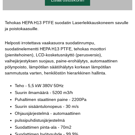
Tehokas HEPA H13 PTFE suodatin Laserleikkauskoneem savulle
ja poistokaasuille.
Helposti irrotettava vaakasuora suodatinrumpu,
suodatinelementti HEPA H13 PTFE, tehokas moottori
(pienitehoinen), LCD-kosketusnäyttö (perusversio),
vaihejärjestyksen suojaus, paine-erohälytys, automaattinen
pölynpoisto, lämpötilan säätöhälytys korkean lämpötilan
sammutusta varten, henkilöstön hierarkkinen hallinta.
Teho - 5,5 kW 380V 50Hz
Suurin ilmamäärä - 5200 m3/h
Puhaltimen staattinen paine - 2200Pa
Suurin sisääntulonopeus - 30 m/s
Ohjausjärjestelmä - automaattinen
pulssipuhdistusjärjestelmä
Suodattimen pinta-ala - 70m2
Suodattimen hyötysuhde - 99,9%