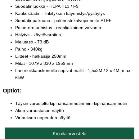
Suodatinluokka - HEPA H13 / F9
Kaukosäädin - linkityksen käynnistys/pysäytys
Suodatinpatruuna - palonestokalvopinnoite PTFE
Paine-erotunnistus - reaaliaikainen valvonta
Hälytys - käyttövaroitus
Melutaso - 73 dB
Paino - 340kg
Liitteet - halkaisija 250mm
Mitat - 1079 x 830 x 1959mm
Laserleikkauskoneille sopivat mallit - 1,5x3M / 2 x 4M, max
6kW
Optiot:
Täysin varusteltu kipinänsammutin/mini-kipinänsammutin
Akun varaustason näyttö
Virtauksen nopeuden näyttö
Kirjoita arvostelu