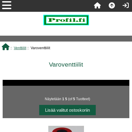
::
Venttiilit
:: Varoventtiilit
Varoventtiilit
Näytetään
1
5
(of
5
Tuotteet)