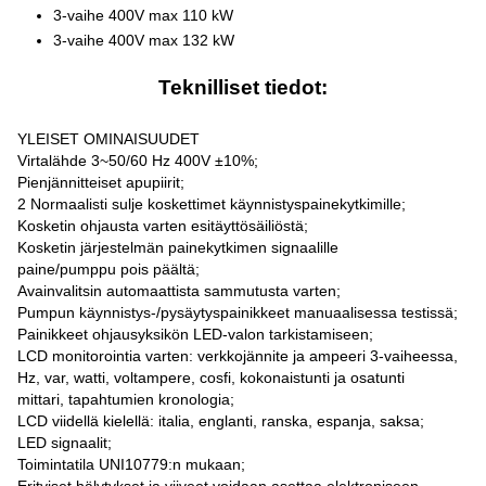
3-vaihe 400V max 110 kW
3-vaihe 400V max 132 kW
Teknilliset tiedot:
YLEISET OMINAISUUDET
Virtalähde 3~50/60 Hz 400V ±10%;
Pienjännitteiset apupiirit;
2 Normaalisti sulje koskettimet käynnistyspainekytkimille;
Kosketin ohjausta varten esitäyttösäiliöstä;
Kosketin järjestelmän painekytkimen signaalille
paine/pumppu pois päältä;
Avainvalitsin automaattista sammutusta varten;
Pumpun käynnistys-/pysäytyspainikkeet manuaalisessa testissä;
Painikkeet ohjausyksikön LED-valon tarkistamiseen;
LCD monitorointia varten: verkkojännite ja ampeeri 3-vaiheessa,
Hz, var, watti, voltampere, cosfi, kokonaistunti ja osatunti
mittari, tapahtumien kronologia;
LCD viidellä kielellä: italia, englanti, ranska, espanja, saksa;
LED signaalit;
Toimintatila UNI10779:n mukaan;