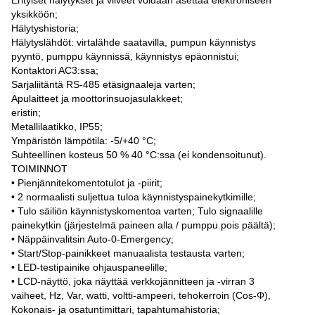
Erityiset hälytykset ja viiveet voidaan asettaa elektroniseen
yksikköön;
Hälytyshistoria;
Hälytyslähdöt: virtalähde saatavilla, pumpun käynnistys
pyyntö, pumppu käynnissä, käynnistys epäonnistui;
Kontaktori AC3:ssa;
Sarjaliitäntä RS-485 etäsignaaleja varten;
Apulaitteet ja moottorinsuojasulakkeet;
eristin;
Metallilaatikko, IP55;
Ympäristön lämpötila: -5/+40 °C;
Suhteellinen kosteus 50 % 40 °C:ssa (ei kondensoitunut).
TOIMINNOT
• Pienjännitekomentotulot ja -piirit;
• 2 normaalisti suljettua tuloa käynnistyspainekytkimille;
• Tulo säiliön käynnistyskomentoa varten; Tulo signaalille
painekytkin (järjestelmä paineen alla / pumppu pois päältä);
• Näppäinvalitsin Auto-0-Emergency;
• Start/Stop-painikkeet manuaalista testausta varten;
• LED-testipainike ohjauspaneelille;
• LCD-näyttö, joka näyttää verkkojännitteen ja -virran 3
vaiheet, Hz, Var, watti, voltti-ampeeri, tehokerroin (Cos-Φ),
Kokonais- ja osatuntimittari, tapahtumahistoria;