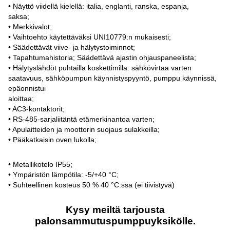
• Näyttö viidellä kielellä: italia, englanti, ranska, espanja,
saksa;
• Merkkivalot;
• Vaihtoehto käytettäväksi UNI10779:n mukaisesti;
• Säädettävät viive- ja hälytystoiminnot;
• Tapahtumahistoria; Säädettävä ajastin ohjauspaneelista;
• Hälytyslähdöt puhtailla koskettimilla: sähkövirtaa varten
saatavuus, sähköpumpun käynnistyspyyntö, pumppu käynnissä,
epäonnistui
aloittaa;
• AC3-kontaktorit;
• RS-485-sarjaliitäntä etämerkinantoa varten;
• Apulaitteiden ja moottorin suojaus sulakkeilla;
• Pääkatkaisin oven lukolla;
• Metallikotelo IP55;
• Ympäristön lämpötila: -5/+40 °C;
• Suhteellinen kosteus 50 % 40 °C:ssa (ei tiivistyvä)
Kysy meiltä tarjousta
palonsammutuspumppuyksikölle.