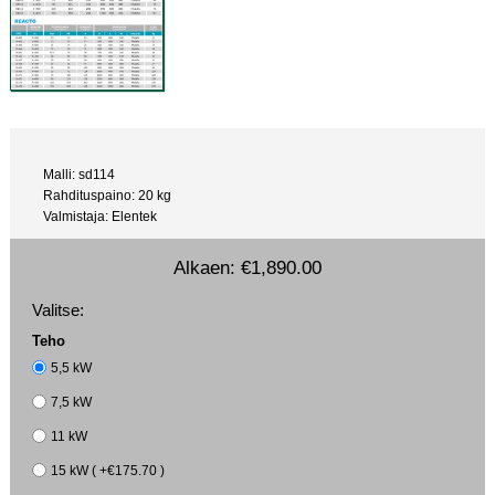
Malli: sd114
Rahdituspaino: 20 kg
Valmistaja: Elentek
Alkaen:
€1,890.00
Valitse:
Teho
5,5 kW
7,5 kW
11 kW
15 kW ( +€175.70 )