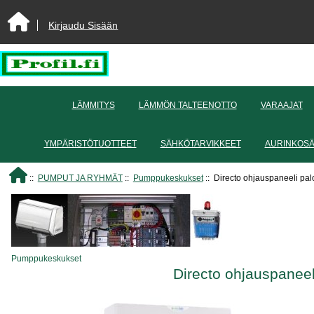
Kirjaudu Sisään
LÄMMITYS
LÄMMÖN TALTEENOTTO
VARAAJAT
YMPÄRISTÖTUOTTEET
SÄHKÖTARVIKKEET
AURINKOS
::
PUMPUT JA RYHMÄT
::
Pumppukeskukset
:: Directo ohjauspaneeli p
Pumppukeskukset
Directo ohjauspane