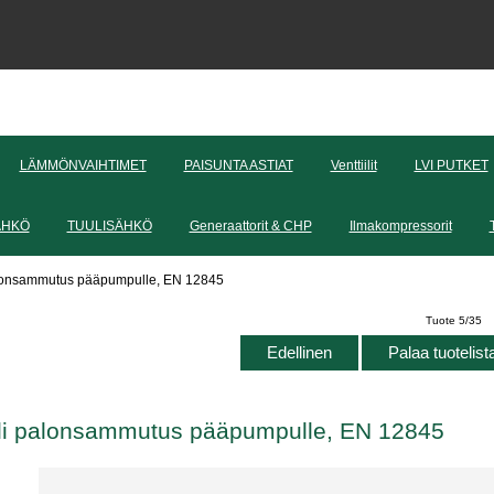
LÄMMÖNVAIHTIMET
PAISUNTA ASTIAT
Venttiilit
LVI PUTKET
ÄHKÖ
TUULISÄHKÖ
Generaattorit & CHP
Ilmakompressorit
alonsammutus pääpumpulle, EN 12845
Tuote 5/35
Edellinen
Palaa tuotelis
eli palonsammutus pääpumpulle, EN 12845