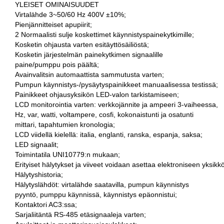
YLEISET OMINAISUUDET
Virtalähde 3~50/60 Hz 400V ±10%;
Pienjännitteiset apupiirit;
2 Normaalisti sulje koskettimet käynnistyspainekytkimille;
Kosketin ohjausta varten esitäyttösäiliöstä;
Kosketin järjestelmän painekytkimen signaalille
paine/pumppu pois päältä;
Avainvalitsin automaattista sammutusta varten;
Pumpun käynnistys-/pysäytyspainikkeet manuaalisessa testissä;
Painikkeet ohjausyksikön LED-valon tarkistamiseen;
LCD monitorointia varten: verkkojännite ja ampeeri 3-vaiheessa,
Hz, var, watti, voltampere, cosfi, kokonaistunti ja osatunti
mittari, tapahtumien kronologia;
LCD viidellä kielellä: italia, englanti, ranska, espanja, saksa;
LED signaalit;
Toimintatila UNI10779:n mukaan;
Erityiset hälytykset ja viiveet voidaan asettaa elektroniseen yksikk
Hälytyshistoria;
Hälytyslähdöt: virtalähde saatavilla, pumpun käynnistys
pyyntö, pumppu käynnissä, käynnistys epäonnistui;
Kontaktori AC3:ssa;
Sarjaliitäntä RS-485 etäsignaaleja varten;