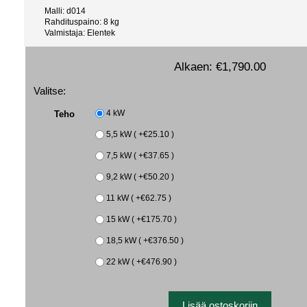
Malli: d014
Rahdituspaino: 8 kg
Valmistaja: Elentek
Alkaen:
€1,790.00
Valitse:
Teho
4 kW
5,5 kW ( +€25.10 )
7,5 kW ( +€37.65 )
9,2 kW ( +€50.20 )
11 kW ( +€62.75 )
15 kW ( +€175.70 )
18,5 kW ( +€376.50 )
22 kW ( +€476.90 )