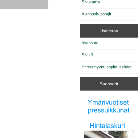
Sivukartta
Alennuskupongit
Lisätietoa
Itsenouto
Sivu 3
Yrirtysmyynti sopimusehdot
Sponsorit