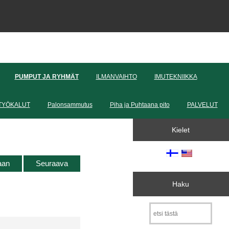
PUMPUT JA RYHMÄT
ILMANVAIHTO
IMUTEKNIIKKA
TYÖKALUT
Palonsammutus
Piha ja Puhtaana pito
PALVELUT
Kielet
taan
Seuraava
Haku