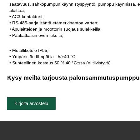
saatavuus, sähköpumpun käynnistyspyyntö, pumppu käynnissä, e
aloittaa;
• AC3-kontaktorit;
• RS-485-sarjaliitäntä etämerkinantoa varten;
• Apulaitteiden ja moottorin suojaus sulakkeilla;
• Pääkatkaisin oven lukolla;
• Metallikotelo IP55;
• Ympäristön lämpötila: -5/+40 °C;
• Suhteellinen kosteus 50 % 40 °C:ssa (ei tiivistyvä)
Kysy meiltä tarjousta palonsammutuspumppuy
Kirjoita arvostelu