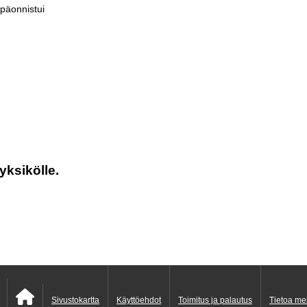
päonnistui
ksikölle.
Sivustokartta
Käyttöehdot
Toimitus ja palautus
Tietoa me