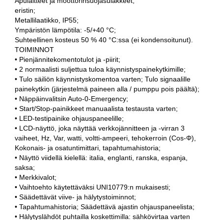
Apulaitteet ja moottorinsuojasulakkeet;
eristin;
Metallilaatikko, IP55;
Ympäristön lämpötila: -5/+40 °C;
Suhteellinen kosteus 50 % 40 °C:ssa (ei kondensoitunut).
TOIMINNOT
• Pienjännitekomentotulot ja -piirit;
• 2 normaalisti suljettua tuloa käynnistyspainekytkimille;
• Tulo säiliön käynnistyskomentoa varten; Tulo signaalille
painekytkin (järjestelmä paineen alla / pumppu pois päältä);
• Näppäinvalitsin Auto-0-Emergency;
• Start/Stop-painikkeet manuaalista testausta varten;
• LED-testipainike ohjauspaneelille;
• LCD-näyttö, joka näyttää verkkojännitteen ja -virran 3
vaiheet, Hz, Var, watti, voltti-ampeeri, tehokerroin (Cos-Φ),
Kokonais- ja osatuntimittari, tapahtumahistoria;
• Näyttö viidellä kielellä: italia, englanti, ranska, espanja,
saksa;
• Merkkivalot;
• Vaihtoehto käytettäväksi UNI10779:n mukaisesti;
• Säädettävät viive- ja hälytystoiminnot;
• Tapahtumahistoria; Säädettävä ajastin ohjauspaneelista;
• Hälytyslähdöt puhtailla koskettimilla: sähkövirtaa varten