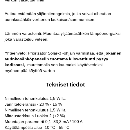
Auttaa estämään ylijänniteongelmia, jotka voivat aiheuttaa
aurinkosähköinvertterien laukaisun/sammumisen.
Lämmön varastointi: Muuntaa ylijäämäsähkön lämpöenergiaksi,
joka varastoituu veteen.
Yhteenveto: Priorizator Solar-3 -ohjain varmistaa, että
jokainen
aurinkosähköpaneelin tuottama kilowattitunti pysyy
kodissasi,
muuttamalla sen kuumaksi käyttövedeksi
myöhempää käyttöä varten.
Tekniset tiedot
Nimellinen tehonkulutus 1,5 W:lla
Jännitetoleranssi - 20 % - 15 %
Nimellinen tehonkulutus 1,5 W:lla
Mittaustarkkuus Luokka 2 (±2 %)
Muuntajan parametrit 0,1–33,3 mA / 100 A
Käyttölämpötila-alue -10 °C - 55 °C