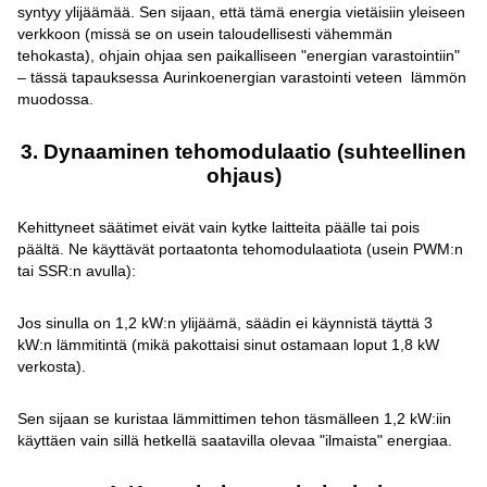
syntyy ylijäämää. Sen sijaan, että tämä energia vietäisiin yleiseen
verkkoon (missä se on usein taloudellisesti vähemmän
tehokasta), ohjain ohjaa sen paikalliseen "energian varastointiin"
– tässä tapauksessa Aurinkoenergian varastointi veteen lämmön
muodossa.
3. Dynaaminen tehomodulaatio (suhteellinen
ohjaus)
Kehittyneet säätimet eivät vain kytke laitteita päälle tai pois
päältä. Ne käyttävät portaatonta tehomodulaatiota (usein PWM:n
tai SSR:n avulla):
Jos sinulla on 1,2 kW:n ylijäämä, säädin ei käynnistä täyttä 3
kW:n lämmitintä (mikä pakottaisi sinut ostamaan loput 1,8 kW
verkosta).
Sen sijaan se kuristaa lämmittimen tehon täsmälleen 1,2 kW:iin
käyttäen vain sillä hetkellä saatavilla olevaa "ilmaista" energiaa.